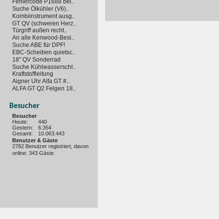
Fehlercode P1688 bei..
Suche Ölkühler (V6)..
Kombiinstrument ausg..
GT QV (schweren Herz..
Türgriff außen recht..
An alle Kenwood-Besi..
Suche ABE für DPF!
EBC-Scheiben quietsc..
18" QV Sonderrad
Suche Kühlwasserschl..
Kraftstoffleitung
Aigner Uhr Alfa GT #..
ALFA GT Q2 Felgen 18..
Besucher
Besucher
Heute:
440
Gestern:
6.354
Gesamt:
10.063.443
Benutzer & Gäste
2782 Benutzer registriert, davon
online: 343 Gäste