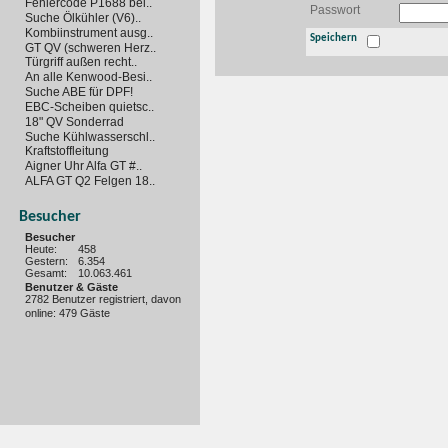
Fehlercode P1688 bei..
Passwort
Suche Ölkühler (V6)..
Kombiinstrument ausg..
Speichern
GT QV (schweren Herz..
Türgriff außen recht..
An alle Kenwood-Besi..
Suche ABE für DPF!
EBC-Scheiben quietsc..
18" QV Sonderrad
Suche Kühlwasserschl..
Kraftstoffleitung
Aigner Uhr Alfa GT #..
ALFA GT Q2 Felgen 18..
Besucher
Besucher
Heute:
458
Gestern:
6.354
Gesamt:
10.063.461
Benutzer & Gäste
2782 Benutzer registriert, davon
online: 479 Gäste