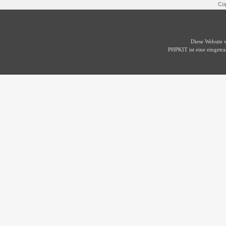
Cop
Diese Website
PHPKIT ist eine einget