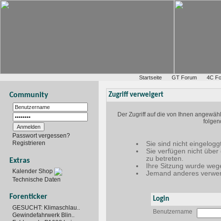
Startseite
GT Forum
4C F
Community
Zugriff verweigert
Der Zugriff auf die von Ihnen angewäh
folgen
Passwort vergessen?
Registrieren
Sie sind nicht eingelogg
Sie verfügen nicht über
zu betreten.
Extras
Ihre Sitzung wurde wege
Kalender Shop
Jemand anderes verwen
Technische Daten
Forenticker
Login
GESUCHT: Klimaschlau..
Benutzername
Gewindefahrwerk Blin..