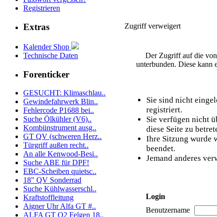
Registrieren
Zugriff verweigert
Extras
Kalender Shop
Technische Daten
Der Zugriff auf die vo
unterbunden. Diese kann e
Forenticker
GESUCHT: Klimaschlau..
Sie sind nicht einge
Gewindefahrwerk Blin..
registriert.
Fehlercode P1688 bei..
Sie verfügen nicht 
Suche Ölkühler (V6)..
Kombiinstrument ausg..
diese Seite zu betret
GT QV (schweren Herz..
Ihre Sitzung wurde w
Türgriff außen recht..
beendet.
An alle Kenwood-Besi..
Jemand anderes verw
Suche ABE für DPF!
EBC-Scheiben quietsc..
18" QV Sonderrad
Suche Kühlwasserschl..
Login
Kraftstoffleitung
Aigner Uhr Alfa GT #..
Benutzername
ALFA GT Q2 Felgen 18..