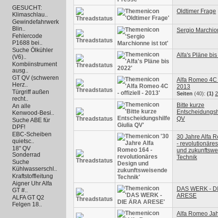
GESUCHT:
Oldtimer Frage
Klimaschlau..
Gewindefahrwerk
Blin..
Sergio Marchion
Fehlercode
P1688 bei..
Suche Ölkühler
Alfa's Pläne bi
(V6)..
Kombiinstrument
ausg..
GT QV (schweren
Alfa Romeo 4C - 
Herz..
2013
Türgriff außen
Seiten
(40):
(1)
2
recht..
Bitte kurze
An alle
Entscheidungshi
Kenwood-Besi..
QV
Suche ABE für
DPF!
EBC-Scheiben
30 Jahre Alfa 
quietsc..
- revolutionäre
18" QV
und zukunftsw
Sonderrad
Technik
Suche
Kühlwasserschl..
Kraftstoffleitung
Aigner Uhr Alfa
DAS WERK - D
GT #..
ARESE
ALFA GT Q2
Felgen 18..
Alfa Romeo Ja