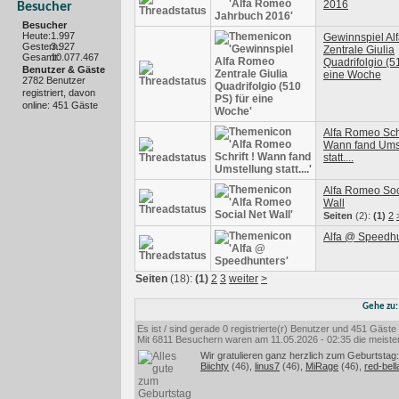
2016
Besucher
Besucher
Heute:
1.997
Gewinnspiel A
Gestern:
3.927
Zentrale Giulia
Gesamt:
10.077.467
Quadrifolgio (5
Benutzer & Gäste
eine Woche
2782 Benutzer
registriert, davon
online: 451 Gäste
Alfa Romeo Schr
Wann fand Ums
statt....
Alfa Romeo Soc
Wall
Seiten
(2):
(1)
2
Alfa @ Speedh
Seiten
(18):
(1)
2
3
weiter
>
Gehe zu
Es ist / sind gerade 0 registrierte(r) Benutzer und 451 Gäst
Mit 6811 Besuchern waren am 11.05.2026 - 02:35 die meisten 
Wir gratulieren ganz herzlich zum Geburtstag:
Biichty
(46),
linus7
(46),
MiRage
(46),
red-bell