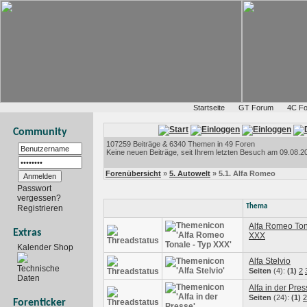
Startseite
GT Forum
4C F
Community
107259 Beiträge & 6340 Themen in 49 Foren
Keine neuen Beiträge, seit Ihrem letzten Besuch am 09.08.20
Forenübersicht
»
5. Autowelt
» 5.1. Alfa Romeo
Passwort
vergessen?
Thema
Registrieren
Alfa Romeo Ton
Extras
XXX
Kalender Shop
Alfa Stelvio
Technische
Seiten
(4):
(1)
2
Daten
Alfa in der Pre
Seiten
(24):
(1)
2
Forenticker