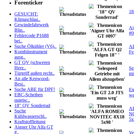
Forenticker
18
GESUCHT:
Klimaschlau..
Gewindefahrwerk
Ai
Blin..
#0
Fehlercode P1688
bei..
Suche Ölkühler (V6)..
A
Kombiinstrument
Fe
ausg..
GT QV (schweren
Herz..
Se
Türgriff außen recht..
mi
An alle Kenwood-
Besi..
Suche ABE für DPF!
Ei
EBC-Scheiben
w
quietsc..
18" QV Sonderrad
A
Suche
N
Kühlwasserschl..
5x
Kraftstoffleitung
Aigner Uhr Alfa GT
#..
Ve