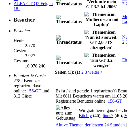
ALFA GT Q2 Felgen
3.
18..
Mu
Besucher
La
Besucher
Nu
Heute:
2,
2.770
Gestern:
3.927
Ei
Gesamt:
10.078.240
Seiten
(3):
(1)
2
3
weiter
>
Benutzer & Gäste
2782 Benutzer
registriert, davon
online:
156-GT
und
Es ist / sind gerade 1 registrierte(r) B
312 Gäste
Mit 6811 Besuchern waren am 11.05.2026
Registrierte Benutzer online:
156-GT
Wir gratulieren ganz herzl
Biichty
(46),
linus7
(46),
M
Aktive Themen der letzten 24 Stunden