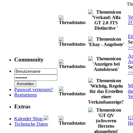
Th
Ve
JT
Eb
Se
>
An
Community
Au
Se
>
Wi
Passwort vergessen?
da
Registrieren
Ve
Extras
GT
Kalender Shop
He
Technische Daten