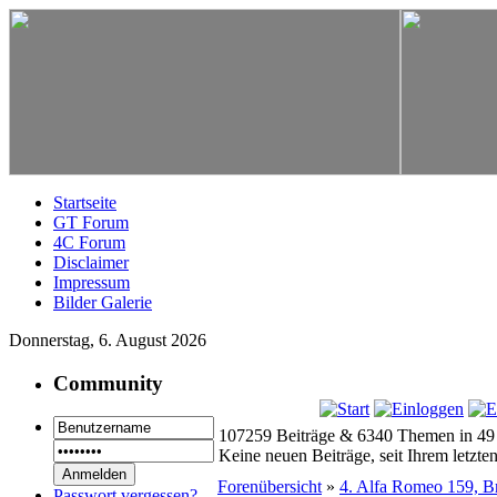
Startseite
GT Forum
4C Forum
Disclaimer
Impressum
Bilder Galerie
Donnerstag, 6. August 2026
Community
107259 Beiträge & 6340 Themen in 49
Keine neuen Beiträge, seit Ihrem letzt
Forenübersicht
»
4. Alfa Romeo 159, Bre
Passwort vergessen?