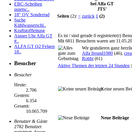
EBC-Scheiben
quietsc..
18" QV Sonderrad
Seiten
(2):
<
zurück
1
(2)
Suche
Kühlwasserschl..
Kraftstoffleitung
Es ist / sind gerade 0 registrierte(r) B
Aigner Uhr Alfa GT
Mit 6811 Besuchern waren am 11.05.2026
#..
ALFA GT Q2 Felgen
Wir gratulieren ganz herzl
18..
Alfa freund1980
(46),
crea
Robbi
(61)
Besucher
Aktive Themen der letzten 24 Stunden
Besucher
Heute:
Keine neuen Bei
2.706
Gestern:
6.354
Gesamt:
10.065.709
Neue Beiträge
Benutzer & Gäste
2782 Benutzer
registriert, davon