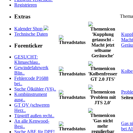
Registrieren
Extras
Thema
Kalender Shop
Technische Daten
Kuppl
Macht 
Forenticker
Geräu
GESUCHT:
Klimaschlau..
Gewindefahrwerk
Kolbe
Blin..
Fehlercode P1688
bei..
Suche Ölkühler (V6)..
Probl
Kombiinstrument
Seite
ausg..
GT QV (schweren
Herz..
Türgriff außen recht..
An alle Kenwood-
Gas ni
Besi..
bei A
Suche ABE für DPF!