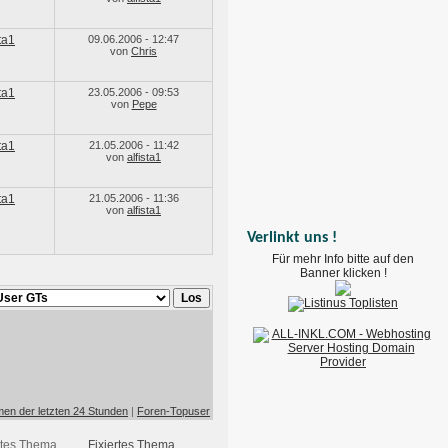
sta1
09.06.2006 - 12:47
von
Chris
sta1
23.05.2006 - 09:53
von
Pepe
sta1
21.05.2006 - 11:42
von
alfista1
sta1
21.05.2006 - 11:36
von
alfista1
Verlinkt uns !
Für mehr Info bitte auf den
Banner klicken !
en der letzten 24 Stunden
|
Foren-Topuser
Fixiertes Thema