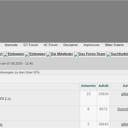
Startseite
GT Forum
4C Forum
Disclaimer
Impressum
Bilder Galerie
h am 07.08.2026 - 12:40.
Meinungen zu den User GTs
Antworten
Aufrufe
Aut
23
20839
alfi
(1)
2
>>
8
8072
Donro
2
39645
alfi
do