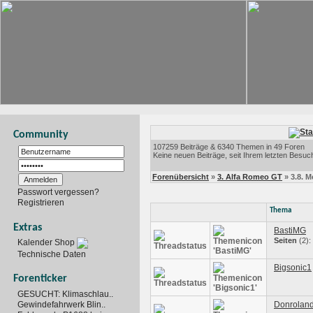
Community
107259 Beiträge & 6340 Themen in 49 Foren
Keine neuen Beiträge, seit Ihrem letzten Besuc
Forenübersicht
»
3. Alfa Romeo GT
» 3.8. 
Passwort vergessen?
Registrieren
Thema
Extras
BastiMG
Seiten
(2):
Kalender Shop
Technische Daten
Bigsonic1
Forenticker
GESUCHT: Klimaschlau..
Donrolan
Gewindefahrwerk Blin..