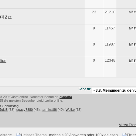
23
21210
alfi
(1)
2
>>
9
11457
alfi
0
11987
alfi
0
12348
alfi
llion
Gehe zu:
 und 200 Gäste online. Neuester Benutzer:
ciaoalfa
 die meisten Besucher gleichzeitig online.
m Geburtstag:
JuleZ
(38),
spacy7880
(46),
terminal86
(40),
Wolke
(33)
Aktive Them
eiträge
mehr als 20 Antworten oder 100x gelesen