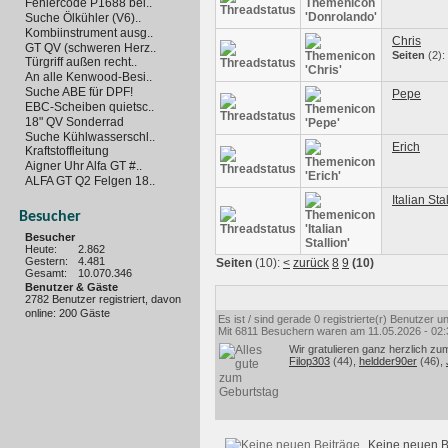
Fehlercode P1688 bei..
Suche Ölkühler (V6)..
Kombiinstrument ausg..
Chris
GT QV (schweren Herz..
Seiten
(2):
Türgriff außen recht..
An alle Kenwood-Besi..
Suche ABE für DPF!
Pepe
EBC-Scheiben quietsc..
18" QV Sonderrad
Suche Kühlwasserschl..
Erich
Kraftstoffleitung
Aigner Uhr Alfa GT #..
ALFA GT Q2 Felgen 18..
Italian Sta
Besucher
Besucher
Heute:
2.862
Gestern:
4.481
Seiten
(10):
<
zurück
8
9
(10)
Gesamt:
10.070.346
Benutzer & Gäste
2782 Benutzer registriert, davon
online: 200 Gäste
Es ist / sind gerade 0 registrierte(r) Benutzer
Mit 6811 Besuchern waren am 11.05.2026 - 02:35
Wir gratulieren ganz herzlich zu
Filop303
(44),
heldder90er
(46),
Keine neuen B