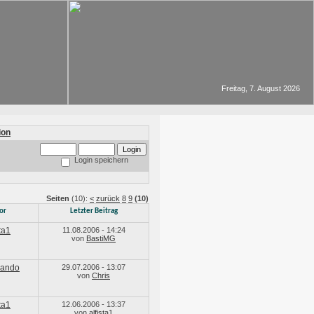
Freitag, 7. August 2026
Login speichern
Seiten
(10):
<
zurück
8
9
(10)
or
Letzter Beitrag
sta1
11.08.2006 - 14:24
von
BastiMG
lando
29.07.2006 - 13:07
von
Chris
sta1
12.06.2006 - 13:37
von
alfista1