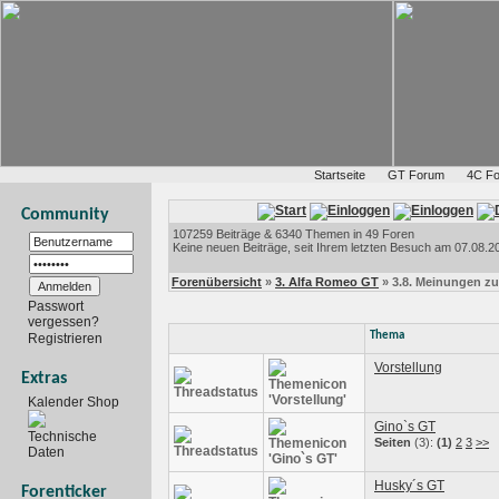
Startseite
GT Forum
4C F
Community
107259 Beiträge & 6340 Themen in 49 Foren
Keine neuen Beiträge, seit Ihrem letzten Besuch am 07.08.20
Forenübersicht
»
3. Alfa Romeo GT
» 3.8. Meinungen z
Passwort
vergessen?
Thema
Registrieren
Vorstellung
Extras
Kalender Shop
Gino`s GT
Technische
Seiten
(3):
(1)
2
3
>>
Daten
Husky´s GT
Forenticker