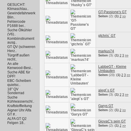
GESUCHT:
Klimaschlau..
GT-Passione's GT
Gewindefahrwerk
Seiten
(2):
(1)
2
>>
Blin..
Fehlercode
P1688 bei..
Suche Ölkühler
(V6)..
gtchris´ GT
Kombiinstrument
ausg..
GT QV (schweren
Herz..
markus74
Türgriff außen
Seiten
(3):
(1)
2
3
>>
recht..
An alle
LabbeGT - Kleine
Kenwood-Besi..
Umbauten
Suche ABE für
Seiten
(23):
(1)
2
3
>>
DPF!
EBC-Scheiben
quietsc..
18" QV
alegt´s GT
Sonderrad
Seiten
(3):
(1)
2
3
>>
Suche
Kühlwasserschl..
Garys GT
Kraftstoffleitung
Aigner Uhr Alfa
Seiten
(2):
(1)
2
>>
GT #..
ALFA GT Q2
GiovaC's sein GT
Felgen 18..
Seiten
(2):
(1)
2
>>