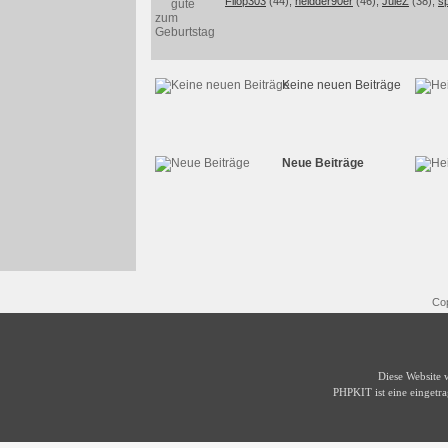
Filop303
(44),
heldder90er
(46),
JuleZ
(38),
s
Keine neuen Beiträge
Neue Beiträge
Cop
Diese Website
PHPKIT ist eine einget