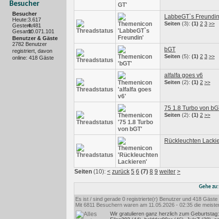
Besucher
Besucher
LabbeGT`s Freundi
Heute:
3.617
Seiten
(3):
(1)
2
3
>>
Gestern:
4.481
Gesamt:
10.071.101
Benutzer & Gäste
2782 Benutzer
bGT
registriert, davon
Seiten
(5):
(1)
2
3
>>
online: 418 Gäste
alfalfa goes v6
Seiten
(2):
(1)
2
>>
75 1.8 Turbo von b
Seiten
(2):
(1)
2
>>
Rückleuchten Lacki
Seiten
(10):
<
zurück
5
6
(7)
8
9
weiter
>
Gehe zu
Es ist / sind gerade 0 registrierte(r) Benutzer und 418 Gäst
Mit 6811 Besuchern waren am 11.05.2026 - 02:35 die meisten 
Wir gratulieren ganz herzlich zum Geburtstag: