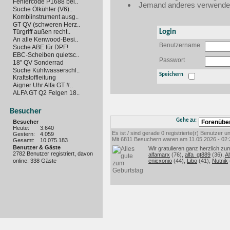
Fehlercode P1688 bei..
Jemand anderes verwendet 
Suche Ölkühler (V6)..
Kombiinstrument ausg..
GT QV (schweren Herz..
Login
Türgriff außen recht..
An alle Kenwood-Besi..
Benutzername
Suche ABE für DPF!
EBC-Scheiben quietsc..
Passwort
18" QV Sonderrad
Suche Kühlwasserschl..
Speichern
Kraftstoffleitung
Aigner Uhr Alfa GT #..
ALFA GT Q2 Felgen 18..
Besucher
Gehe zu:
Besucher
Heute:
3.640
Es ist / sind gerade 0 registrierte(r) Benutzer
Gestern:
4.059
Mit 6811 Besuchern waren am 11.05.2026 - 02:35
Gesamt:
10.075.183
Benutzer & Gäste
Wir gratulieren ganz herzlich zu
2782 Benutzer registriert, davon
alfamarx
(76),
alfa_gt889
(36),
Al
online: 338 Gäste
enicxonio
(44),
Libo
(41),
Nutnik