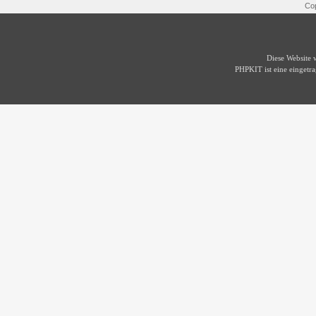
Cop
Diese Website
PHPKIT ist eine einget