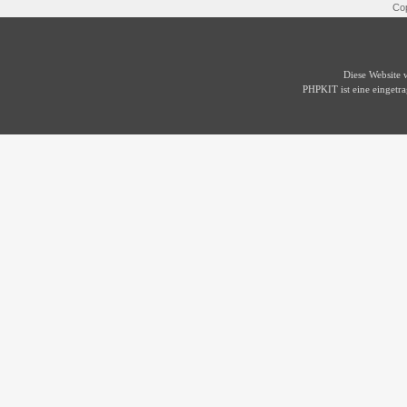
Cop
Diese Website
PHPKIT ist eine einget