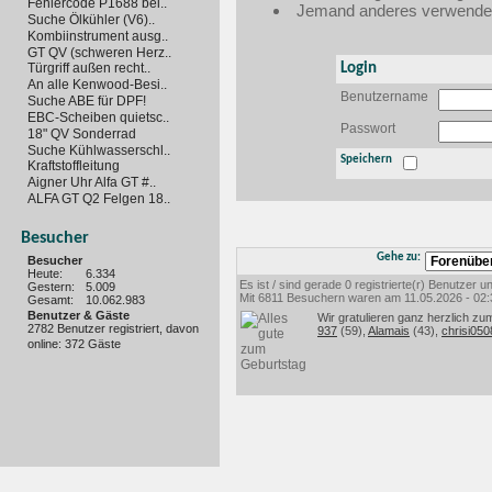
Fehlercode P1688 bei..
Jemand anderes verwendet 
Suche Ölkühler (V6)..
Kombiinstrument ausg..
GT QV (schweren Herz..
Login
Türgriff außen recht..
An alle Kenwood-Besi..
Benutzername
Suche ABE für DPF!
EBC-Scheiben quietsc..
Passwort
18" QV Sonderrad
Suche Kühlwasserschl..
Speichern
Kraftstoffleitung
Aigner Uhr Alfa GT #..
ALFA GT Q2 Felgen 18..
Besucher
Gehe zu:
Besucher
Heute:
6.334
Es ist / sind gerade 0 registrierte(r) Benutzer
Gestern:
5.009
Mit 6811 Besuchern waren am 11.05.2026 - 02:35
Gesamt:
10.062.983
Benutzer & Gäste
Wir gratulieren ganz herzlich zu
2782 Benutzer registriert, davon
937
(59),
Alamais
(43),
chrisi05
online: 372 Gäste