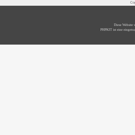
Cop
Diese Website
PHPKIT ist eine einget