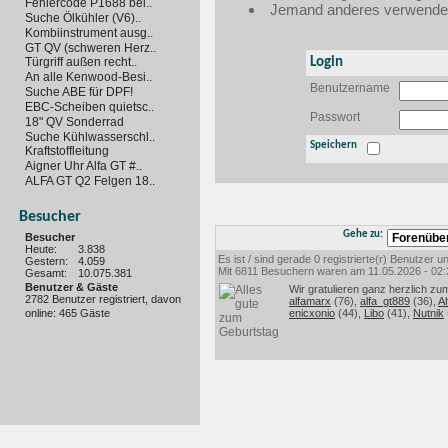
Fehlercode P1688 bei..
Jemand anderes verwendet 
Suche Ölkühler (V6)..
Kombiinstrument ausg..
GT QV (schweren Herz..
Login
Türgriff außen recht..
An alle Kenwood-Besi..
Benutzername
Suche ABE für DPF!
EBC-Scheiben quietsc..
Passwort
18" QV Sonderrad
Suche Kühlwasserschl..
Speichern
Kraftstoffleitung
Aigner Uhr Alfa GT #..
ALFA GT Q2 Felgen 18..
Besucher
Gehe zu:
Besucher
Heute:
3.838
Es ist / sind gerade 0 registrierte(r) Benutzer
Gestern:
4.059
Mit 6811 Besuchern waren am 11.05.2026 - 02:35
Gesamt:
10.075.381
Benutzer & Gäste
Wir gratulieren ganz herzlich zu
2782 Benutzer registriert, davon
alfamarx
(76),
alfa_gt889
(36),
Al
online: 465 Gäste
enicxonio
(44),
Libo
(41),
Nutnik