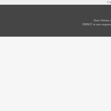
Cop
Diese Website
PHPKIT ist eine einget