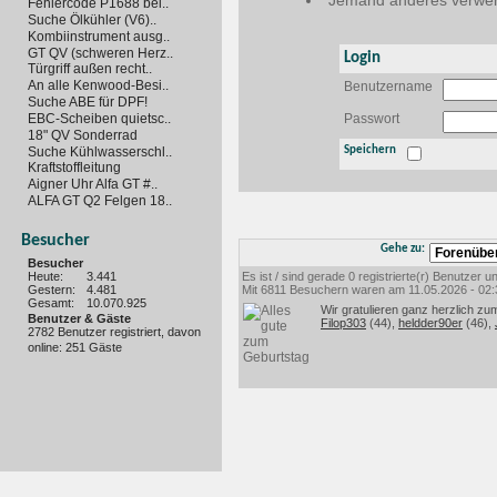
Jemand anderes verwen
Fehlercode P1688 bei..
Suche Ölkühler (V6)..
Kombiinstrument ausg..
GT QV (schweren Herz..
Login
Türgriff außen recht..
An alle Kenwood-Besi..
Benutzername
Suche ABE für DPF!
EBC-Scheiben quietsc..
Passwort
18" QV Sonderrad
Suche Kühlwasserschl..
Speichern
Kraftstoffleitung
Aigner Uhr Alfa GT #..
ALFA GT Q2 Felgen 18..
Besucher
Gehe zu:
Besucher
Heute:
3.441
Es ist / sind gerade 0 registrierte(r) Benutzer
Gestern:
4.481
Mit 6811 Besuchern waren am 11.05.2026 - 02:35
Gesamt:
10.070.925
Wir gratulieren ganz herzlich zu
Benutzer & Gäste
Filop303
(44),
heldder90er
(46),
2782 Benutzer registriert, davon
online: 251 Gäste