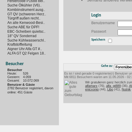
Jemand anderes verwen
Fehlercode P1688 bei..
Suche Ölkühler (V6)..
Kombiinstrument ausg..
GT QV (schweren Herz..
Login
Türgriff außen recht..
An alle Kenwood-Besi..
Benutzername
Suche ABE für DPF!
EBC-Scheiben quietsc..
Passwort
18" QV Sonderrad
Suche Kühlwasserschl..
Speichern
Kraftstoffleitung
Aigner Uhr Alfa GT #..
ALFA GT Q2 Felgen 18..
Besucher
Gehe zu:
Besucher
Heute:
526
Es ist / sind gerade 0 registrierte(r) Benutzer
Gestern:
4.059
Mit 6811 Besuchern waren am 11.05.2026 - 02:35
Gesamt:
10.072.069
Wir gratulieren ganz herzlich zu
Benutzer & Gäste
alfamarx
(76),
alfa_gt889
(36),
Al
2782 Benutzer registriert, davon
enicxonio
(44),
Libo
(41),
Nutnik
online: 451 Gäste