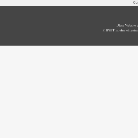
Cop
Diese Website
PHPKIT ist eine einget