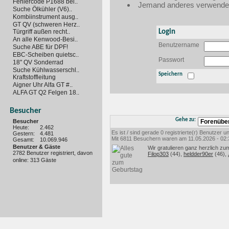
Fehlercode P1688 bei..
Jemand anderes verwendet 
Suche Ölkühler (V6)..
Kombiinstrument ausg..
GT QV (schweren Herz..
Login
Türgriff außen recht..
An alle Kenwood-Besi..
Benutzername
Suche ABE für DPF!
EBC-Scheiben quietsc..
Passwort
18" QV Sonderrad
Suche Kühlwasserschl..
Speichern
Kraftstoffleitung
Aigner Uhr Alfa GT #..
ALFA GT Q2 Felgen 18..
Besucher
Gehe zu:
Besucher
Heute:
2.462
Es ist / sind gerade 0 registrierte(r) Benutzer
Gestern:
4.481
Mit 6811 Besuchern waren am 11.05.2026 - 02:35
Gesamt:
10.069.946
Benutzer & Gäste
Wir gratulieren ganz herzlich zu
2782 Benutzer registriert, davon
Filop303
(44),
heldder90er
(46),
online: 313 Gäste