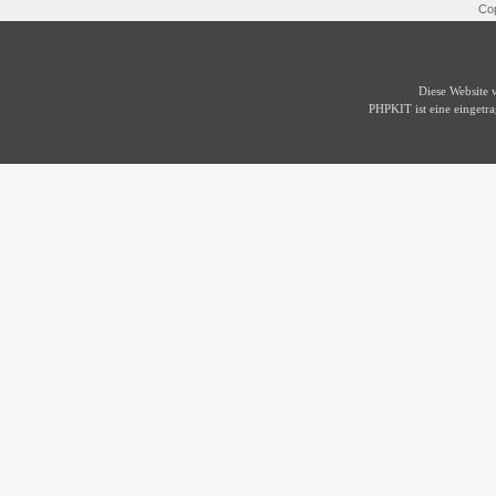
Cop
Diese Website
PHPKIT ist eine einget