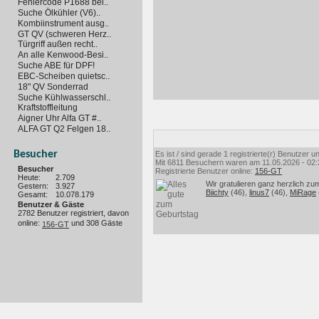
Fehlercode P1688 bei..
Suche Ölkühler (V6)..
Kombiinstrument ausg..
GT QV (schweren Herz..
Türgriff außen recht..
An alle Kenwood-Besi..
Suche ABE für DPF!
EBC-Scheiben quietsc..
18" QV Sonderrad
Suche Kühlwasserschl..
Kraftstoffleitung
Aigner Uhr Alfa GT #..
ALFA GT Q2 Felgen 18..
Besucher
Es ist / sind gerade 1 registrierte(r) Benutzer
Mit 6811 Besuchern waren am 11.05.2026 - 02:35
Besucher
Registrierte Benutzer online:
156-GT
Heute:
2.709
Wir gratulieren ganz herzlich zu
Gestern:
3.927
Biichty
(46),
linus7
(46),
MiRage
Gesamt:
10.078.179
Benutzer & Gäste
2782 Benutzer registriert, davon
online:
und 308 Gäste
156-GT