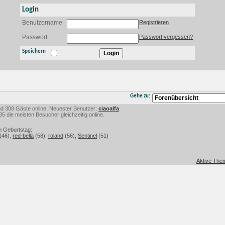
Login
Benutzername
Registrieren
Passwort
Passwort vergessen?
Speichern
Gehe zu:
 und 308 Gäste online. Neuester Benutzer:
ciaoalfa
 die meisten Besucher gleichzeitig online.
m Geburtstag:
(46),
red-bella
(58),
roland
(56),
Sentinel
(51)
Aktive Them