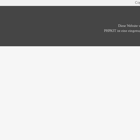
Cop
Diese Website
PHPKIT ist eine einget