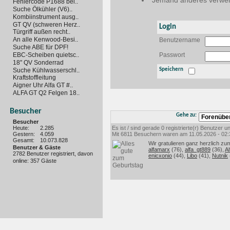
Jemand anderes verwen
Fehlercode P1688 bei..
Suche Ölkühler (V6)..
Kombiinstrument ausg..
GT QV (schweren Herz..
Login
Türgriff außen recht..
An alle Kenwood-Besi..
Benutzername
Suche ABE für DPF!
EBC-Scheiben quietsc..
Passwort
18" QV Sonderrad
Suche Kühlwasserschl..
Speichern
Kraftstoffleitung
Aigner Uhr Alfa GT #..
ALFA GT Q2 Felgen 18..
Besucher
Gehe zu:
Besucher
Heute:
2.285
Es ist / sind gerade 0 registrierte(r) Benutzer
Gestern:
4.059
Mit 6811 Besuchern waren am 11.05.2026 - 02:35
Gesamt:
10.073.828
Wir gratulieren ganz herzlich zu
Benutzer & Gäste
alfamarx
(76),
alfa_gt889
(36),
Al
2782 Benutzer registriert, davon
enicxonio
(44),
Libo
(41),
Nutnik
online: 357 Gäste