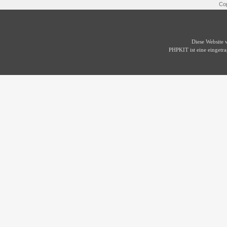
Cop
Diese Website
PHPKIT ist eine einget