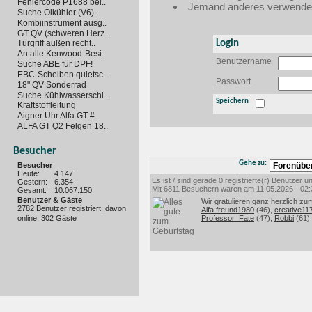
Fehlercode P1688 bei..
Jemand anderes verwendet 
Suche Ölkühler (V6)..
Kombiinstrument ausg..
GT QV (schweren Herz..
Login
Türgriff außen recht..
An alle Kenwood-Besi..
Benutzername
Suche ABE für DPF!
EBC-Scheiben quietsc..
Passwort
18" QV Sonderrad
Suche Kühlwasserschl..
Speichern
Kraftstoffleitung
Aigner Uhr Alfa GT #..
ALFA GT Q2 Felgen 18..
Besucher
Gehe zu:
Besucher
Heute:
4.147
Es ist / sind gerade 0 registrierte(r) Benutzer
Gestern:
6.354
Mit 6811 Besuchern waren am 11.05.2026 - 02:35
Gesamt:
10.067.150
Benutzer & Gäste
Wir gratulieren ganz herzlich zu
2782 Benutzer registriert, davon
Alfa freund1980
(46),
creative11
online: 302 Gäste
Professor_Fate
(47),
Robbi
(61)