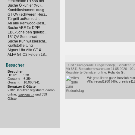
Fehlercode P1688 bei..
Suche Ölkühler (V6)..
Kombiinstrument ausg..
GT QV (schweren Herz..
Türgriff außen recht..
An alle Kenwood-Besi..
Suche ABE für DPF!
EBC-Scheiben quietsc..
18" QV Sonderrad
Suche Kühlwasserschl..
Kraftstoffleitung
Aigner Uhr Alfa GT #..
ALFA GT Q2 Felgen 18..
Besucher
Es ist / sind gerade 1 registrierte(r) Benutzer
Mit 6811 Besuchern waren am 11.05.2026 - 02:35
Besucher
Registrierte Benutzer online:
Rolando Gt
Heute:
938
Wir gratulieren ganz herzlich zu
Gestern:
6.354
Alfa freund1980
(46),
creative11
Gesamt:
10.063.941
Benutzer & Gäste
2782 Benutzer registriert, davon
online:
und 339
Rolando Gt
Gäste