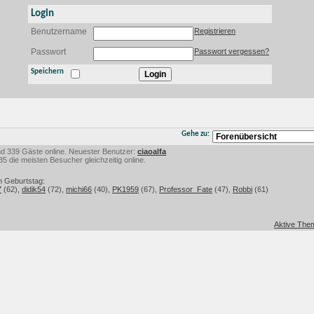
Login
Benutzername
Registrieren
Passwort
Passwort vergessen?
Speichern
Gehe zu:
 und 339 Gäste online. Neuester Benutzer:
ciaoalfa
 die meisten Besucher gleichzeitig online.
m Geburtstag:
7
(62),
didik54
(72),
michi66
(40),
PK1959
(67),
Professor_Fate
(47),
Robbi
(61)
Aktive Them