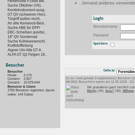
Fehlercode P1688 bei..
Jemand anderes verwendet 
Suche Ölkühler (V6)..
Kombiinstrument ausg..
GT QV (schweren Herz..
Login
Türgriff außen recht..
An alle Kenwood-Besi..
Benutzername
Suche ABE für DPF!
EBC-Scheiben quietsc..
Passwort
18" QV Sonderrad
Suche Kühlwasserschl..
Speichern
Kraftstoffleitung
Aigner Uhr Alfa GT #..
ALFA GT Q2 Felgen 18..
Besucher
Gehe zu:
Besucher
Heute:
3.174
Es ist / sind gerade 0 registrierte(r) Benutzer
Gestern:
3.927
Mit 6811 Besuchern waren am 11.05.2026 - 02:35
Gesamt:
10.078.644
Benutzer & Gäste
Wir gratulieren ganz herzlich zu
2782 Benutzer registriert, davon
Biichty
(46),
linus7
(46),
MiRage
online: 144 Gäste