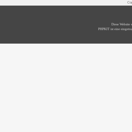
Cop
Diese Website
PHPKIT ist eine einget