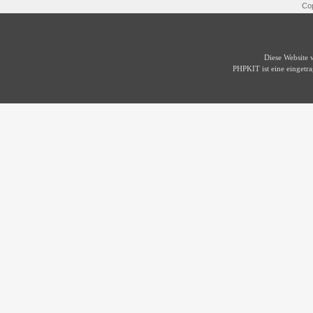
Cop
Diese Website
PHPKIT ist eine einget