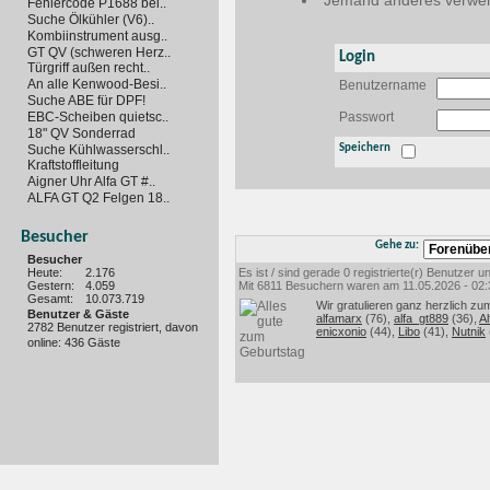
Jemand anderes verwen
Fehlercode P1688 bei..
Suche Ölkühler (V6)..
Kombiinstrument ausg..
GT QV (schweren Herz..
Login
Türgriff außen recht..
An alle Kenwood-Besi..
Benutzername
Suche ABE für DPF!
EBC-Scheiben quietsc..
Passwort
18" QV Sonderrad
Suche Kühlwasserschl..
Speichern
Kraftstoffleitung
Aigner Uhr Alfa GT #..
ALFA GT Q2 Felgen 18..
Besucher
Gehe zu:
Besucher
Heute:
2.176
Es ist / sind gerade 0 registrierte(r) Benutzer
Gestern:
4.059
Mit 6811 Besuchern waren am 11.05.2026 - 02:35
Gesamt:
10.073.719
Wir gratulieren ganz herzlich zu
Benutzer & Gäste
alfamarx
(76),
alfa_gt889
(36),
Al
2782 Benutzer registriert, davon
enicxonio
(44),
Libo
(41),
Nutnik
online: 436 Gäste