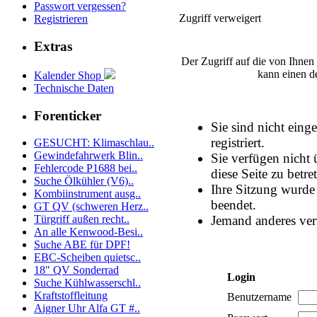
Passwort vergessen?
Zugriff verweigert
Registrieren
Extras
Der Zugriff auf die von Ihnen
kann einen d
Kalender Shop
Technische Daten
Forenticker
Sie sind nicht eing
registriert.
GESUCHT: Klimaschlau..
Gewindefahrwerk Blin..
Sie verfügen nicht
Fehlercode P1688 bei..
diese Seite zu betre
Suche Ölkühler (V6)..
Ihre Sitzung wurde 
Kombiinstrument ausg..
beendet.
GT QV (schweren Herz..
Jemand anderes ver
Türgriff außen recht..
An alle Kenwood-Besi..
Suche ABE für DPF!
EBC-Scheiben quietsc..
18" QV Sonderrad
Login
Suche Kühlwasserschl..
Kraftstoffleitung
Benutzername
Aigner Uhr Alfa GT #..