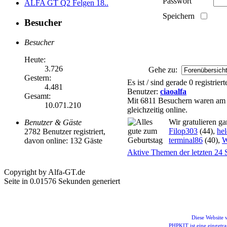
Passwort
ALFA GT Q2 Felgen 18..
Speichern
Besucher
Besucher
Heute:
3.726
Gehe zu:
Gestern:
Es ist / sind gerade 0 registrie
4.481
Benutzer:
ciaoalfa
Gesamt:
Mit 6811 Besuchern waren am 
10.071.210
gleichzeitig online.
Wir gratulieren g
Benutzer & Gäste
Filop303
(44),
he
2782 Benutzer registriert,
terminal86
(40),
W
davon online: 132 Gäste
Aktive Themen der letzten 24 
Copyright by Alfa-GT.de
Seite in 0.01576 Sekunden generiert
Diese Website
PHPKIT ist eine einget