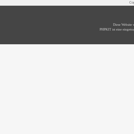
Cop
Diese Website
PHPKIT ist eine einget