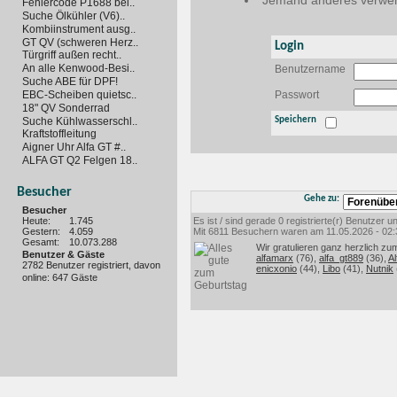
Jemand anderes verwen
Fehlercode P1688 bei..
Suche Ölkühler (V6)..
Kombiinstrument ausg..
GT QV (schweren Herz..
Login
Türgriff außen recht..
An alle Kenwood-Besi..
Benutzername
Suche ABE für DPF!
EBC-Scheiben quietsc..
Passwort
18" QV Sonderrad
Suche Kühlwasserschl..
Speichern
Kraftstoffleitung
Aigner Uhr Alfa GT #..
ALFA GT Q2 Felgen 18..
Besucher
Gehe zu:
Besucher
Heute:
1.745
Es ist / sind gerade 0 registrierte(r) Benutzer
Gestern:
4.059
Mit 6811 Besuchern waren am 11.05.2026 - 02:35
Gesamt:
10.073.288
Wir gratulieren ganz herzlich zu
Benutzer & Gäste
alfamarx
(76),
alfa_gt889
(36),
Al
2782 Benutzer registriert, davon
enicxonio
(44),
Libo
(41),
Nutnik
online: 647 Gäste