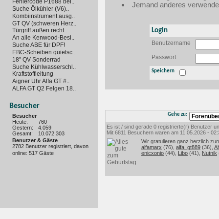
Fehlercode P1688 bei..
Jemand anderes verwendet 
Suche Ölkühler (V6)..
Kombiinstrument ausg..
GT QV (schweren Herz..
Login
Türgriff außen recht..
An alle Kenwood-Besi..
Benutzername
Suche ABE für DPF!
EBC-Scheiben quietsc..
Passwort
18" QV Sonderrad
Suche Kühlwasserschl..
Speichern
Kraftstoffleitung
Aigner Uhr Alfa GT #..
ALFA GT Q2 Felgen 18..
Besucher
Gehe zu:
Besucher
Heute:
760
Es ist / sind gerade 0 registrierte(r) Benutzer
Gestern:
4.059
Mit 6811 Besuchern waren am 11.05.2026 - 02:35
Gesamt:
10.072.303
Benutzer & Gäste
Wir gratulieren ganz herzlich zu
2782 Benutzer registriert, davon
alfamarx
(76),
alfa_gt889
(36),
Al
online: 517 Gäste
enicxonio
(44),
Libo
(41),
Nutnik