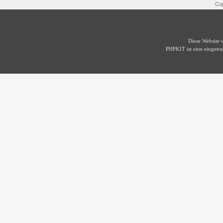
Cop
Diese Website
PHPKIT ist eine einget