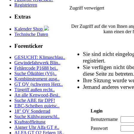
Registrieren
Zugriff verweigert
Extras
Der Zugriff auf die von Ihnen a
Kalender Shop
kann einen der 
Technische Daten
Forenticker
Sie sind nicht eingelo
GESUCHT: Klimaschlau..
registriert.
Gewindefahrwerk Blin..
Sie verfügen nicht üb
Fehlercode P1688 bei..
diese Seite zu betreten
Suche Ölkühler (V6)..
Kombiinstrument ausg..
Ihre Sitzung wurde we
GT QV (schweren Herz..
Jemand anderes verwe
Türgriff außen recht..
An alle Kenwood-Besi..
Suche ABE für DPF!
EBC-Scheiben quietsc..
Login
18" QV Sonderrad
Suche Kühlwasserschl..
Benutzername
Kraftstoffleitung
Aigner Uhr Alfa GT #..
Passwort
ALFA GT Q2 Felgen 18..