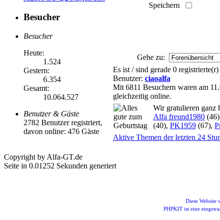
Speichern
Besucher
Besucher
Heute:
Gehe zu:
1.524
Es ist / sind gerade 0 registrierte
Gestern:
Benutzer:
ciaoalfa
6.354
Mit 6811 Besuchern waren am 11.0
Gesamt:
gleichzeitig online.
10.064.527
Wir gratulieren ganz 
Benutzer & Gäste
Alfa freund1980
(46)
2782 Benutzer registriert,
(40),
PK1959
(67),
P
davon online: 476 Gäste
Aktive Themen der letzten 24 Stu
Copyright by Alfa-GT.de
Seite in 0.01252 Sekunden generiert
Diese Website
PHPKIT ist eine einget