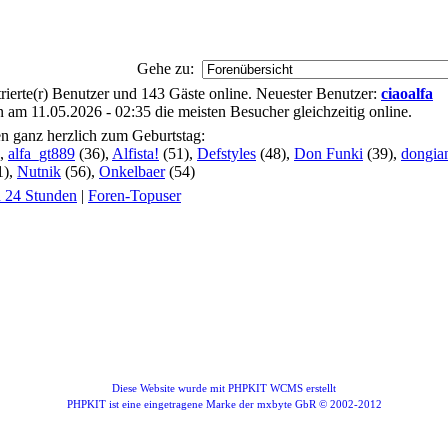
Gehe zu:
istrierte(r) Benutzer und 143 Gäste online. Neuester Benutzer:
ciaoalfa
am 11.05.2026 - 02:35 die meisten Besucher gleichzeitig online.
en ganz herzlich zum Geburtstag:
),
alfa_gt889
(36),
Alfista!
(51),
Defstyles
(48),
Don Funki
(39),
dongia
1),
Nutnik
(56),
Onkelbaer
(54)
n 24 Stunden
|
Foren-Topuser
Diese Website wurde mit PHPKIT WCMS erstellt
PHPKIT ist eine eingetragene Marke der mxbyte GbR © 2002-2012