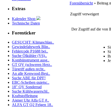
Forenübersicht
» Beitrag 
Extras
Zugriff verweigert
Kalender Shop
Technische Daten
Der Zugriff auf die von 
Forenticker
GESUCHT: Klimaschlau..
Gewindefahrwerk Blin..
Si
Fehlercode P1688 bei..
Si
Suche Ölkühler (V6)..
Ih
Kombiinstrument ausg..
Je
GT QV (schweren Herz..
Türgriff außen recht..
An alle Kenwood-Besi..
Suche ABE für DPF!
EBC-Scheiben quietsc..
18" QV Sonderrad
Suche Kühlwasserschl..
Kraftstoffleitung
Aigner Uhr Alfa GT #..
ALFA GT Q2 Felgen 18..