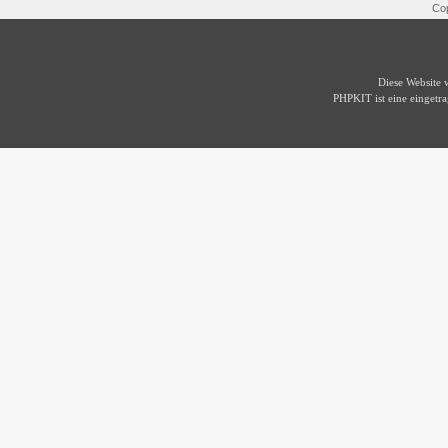
Cop
Diese Website
PHPKIT ist eine einget