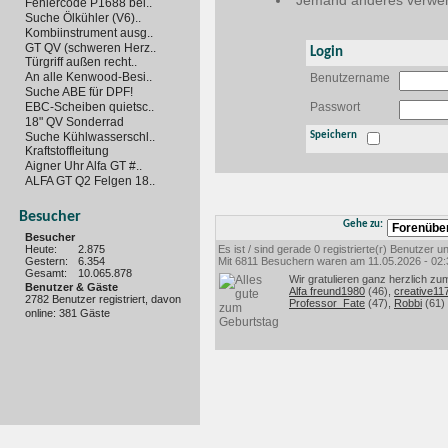
Jemand anderes verwen
Fehlercode P1688 bei..
Suche Ölkühler (V6)..
Kombiinstrument ausg..
GT QV (schweren Herz..
Login
Türgriff außen recht..
An alle Kenwood-Besi..
Benutzername
Suche ABE für DPF!
EBC-Scheiben quietsc..
Passwort
18" QV Sonderrad
Suche Kühlwasserschl..
Speichern
Kraftstoffleitung
Aigner Uhr Alfa GT #..
ALFA GT Q2 Felgen 18..
Besucher
Gehe zu:
Besucher
Heute:
2.875
Es ist / sind gerade 0 registrierte(r) Benutzer
Gestern:
6.354
Mit 6811 Besuchern waren am 11.05.2026 - 02:35
Gesamt:
10.065.878
Wir gratulieren ganz herzlich zu
Benutzer & Gäste
Alfa freund1980
(46),
creative11
2782 Benutzer registriert, davon
Professor_Fate
(47),
Robbi
(61)
online: 381 Gäste