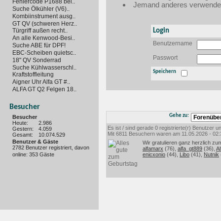
Fehlercode P1688 bei..
Jemand anderes verwendet 
Suche Ölkühler (V6)..
Kombiinstrument ausg..
GT QV (schweren Herz..
Login
Türgriff außen recht..
An alle Kenwood-Besi..
Benutzername
Suche ABE für DPF!
EBC-Scheiben quietsc..
Passwort
18" QV Sonderrad
Suche Kühlwasserschl..
Speichern
Kraftstoffleitung
Aigner Uhr Alfa GT #..
ALFA GT Q2 Felgen 18..
Besucher
Gehe zu:
Besucher
Heute:
2.986
Es ist / sind gerade 0 registrierte(r) Benutzer
Gestern:
4.059
Mit 6811 Besuchern waren am 11.05.2026 - 02:35
Gesamt:
10.074.529
Benutzer & Gäste
Wir gratulieren ganz herzlich zu
2782 Benutzer registriert, davon
alfamarx
(76),
alfa_gt889
(36),
Al
online: 353 Gäste
enicxonio
(44),
Libo
(41),
Nutnik