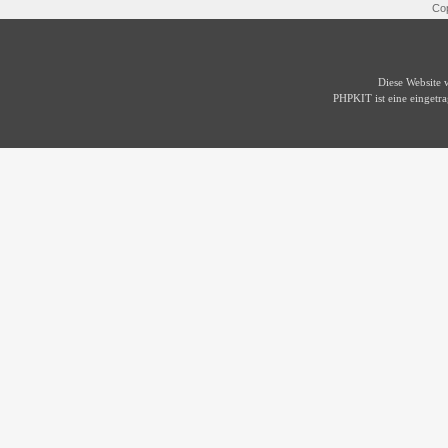
Cop
Diese Website
PHPKIT ist eine einget