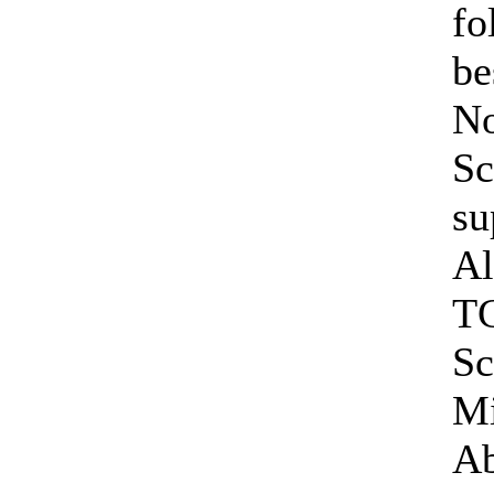
fo
be
No
Sc
su
Al
T
Sc
Mi
Ab