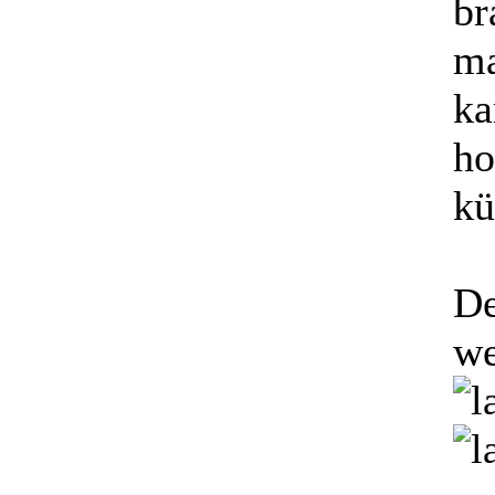
br
m
ka
ho
kü
De
we