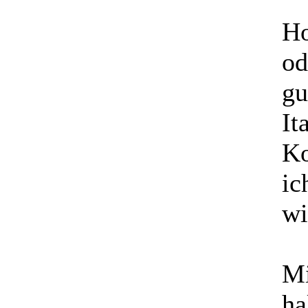
Ho
od
gu
It
Ko
ic
wi
Mi
ha