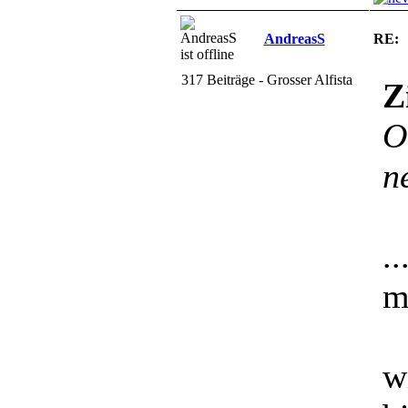
AndreasS
RE:
317 Beiträge - Grosser Alfista
Z
O
n
.
m
w