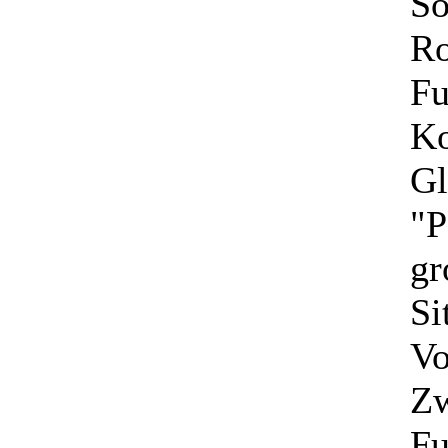
So
Ro
Fu
Ko
Gl
"P
gr
Si
Vo
Zw
Fu