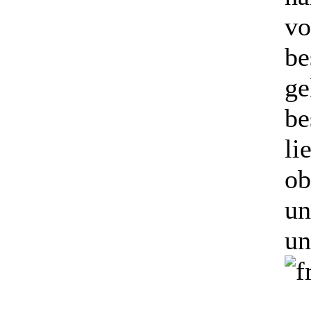
vo
be
ge
be
li
ob
un
un