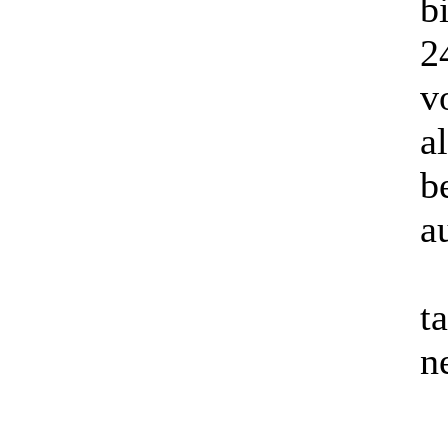
b
2
v
a
b
a
ta
n