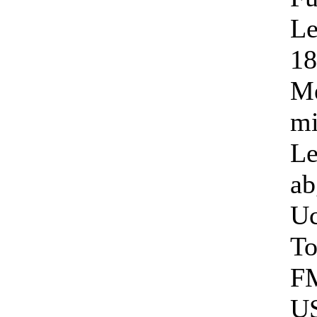
Le
18
Me
mi
Le
ab
Uc
To
F
U