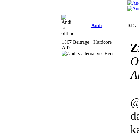
Andi
RE:
1867 Beiträge - Hardcore -
Z
Alfista
O
A
@
d
k