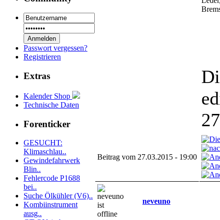
Leder
Brems
Passwort vergessen?
Registrieren
Di
Extras
ed
Kalender Shop
Technische Daten
27
Forenticker
GESUCHT:
Klimaschlau..
Beitrag vom 27.03.2015 - 19:00
Gewindefahrwerk
Blin..
Fehlercode P1688
bei..
Suche Ölkühler (V6)..
neveuno
Kombiinstrument
ausg..