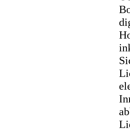
Bo
di
Ho
in
Si
Li
el
In
ab
Li