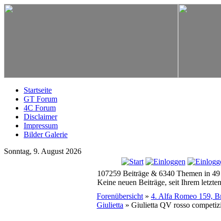
Startseite
GT Forum
4C Forum
Disclaimer
Impressum
Bilder Galerie
Sonntag, 9. August 2026
107259 Beiträge & 6340 Themen in 49
Keine neuen Beiträge, seit Ihrem letzt
Forenübersicht
»
4. Alfa Romeo 159, Bre
Giulietta
» Giulietta QV rosso competiz