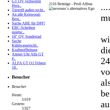
GT QV (schweren
2116 Beiträge - Profi Alfista
..
Herz..
Türgriff außen recht..
An alle Kenwood-
mu
Besi..
Suche ABE für DPF!
EBC-Scheiben
quietsc..
wi
18" QV Sonderrad
Suche
Kühlwasserschl..
di
Kraftstoffleitung
Aigner Uhr Alfa GT
24
#..
ALFA GT Q2 Felgen
18..
vo
Besucher
al
Besucher
be
Heute:
3.019
au
Gestern:
3.927