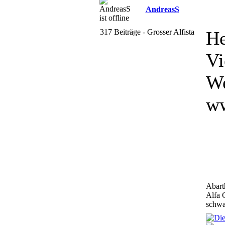
AndreasS
317 Beiträge - Grosser Alfista
He
Vi
W
ww
Abart
Alfa 
schwar