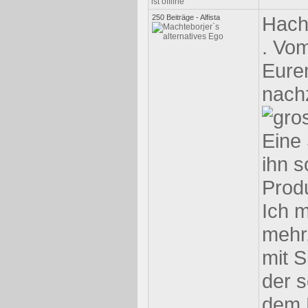
Hach
250 Beiträge - Alfista
. Vom
Eure
nach
Eine
ihn s
Prod
Ich 
mehr,
mit S
der 
dem M