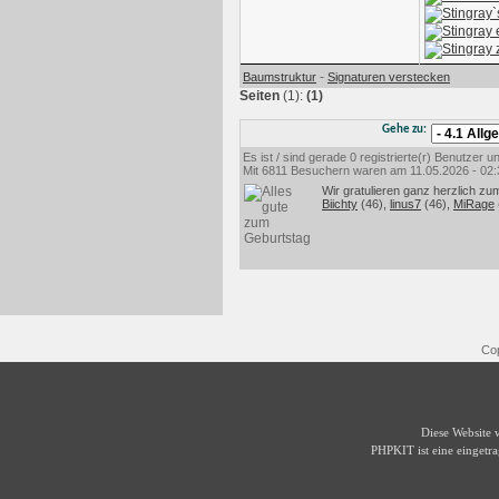
-
Baumstruktur
Signaturen verstecken
Seiten
(1):
(1)
Gehe zu:
Es ist / sind gerade 0 registrierte(r) Benutzer
Mit 6811 Besuchern waren am 11.05.2026 - 02:35
Wir gratulieren ganz herzlich zu
Biichty
(46),
linus7
(46),
MiRage
Cop
Diese Website
PHPKIT ist eine einget