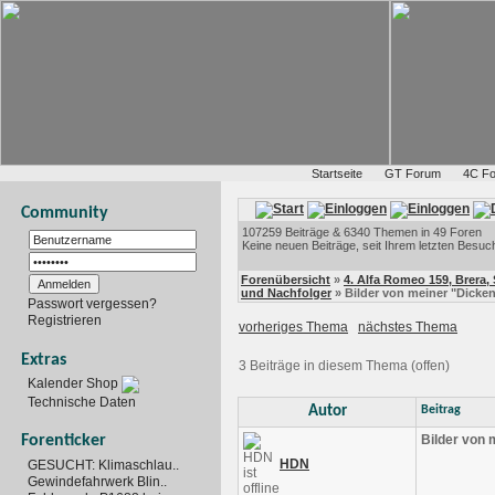
Startseite
GT Forum
4C F
Community
107259 Beiträge & 6340 Themen in 49 Foren
Keine neuen Beiträge, seit Ihrem letzten Besuc
Forenübersicht
»
4. Alfa Romeo 159, Brera, S
und Nachfolger
» Bilder von meiner "Dicke
Passwort vergessen?
Registrieren
vorheriges Thema
nächstes Thema
Extras
3 Beiträge in diesem Thema (offen)
Kalender Shop
Technische Daten
Autor
Beitrag
Bilder von 
Forenticker
HDN
GESUCHT: Klimaschlau..
Gewindefahrwerk Blin..