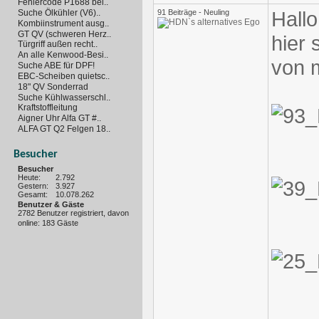
Fehlercode P1688 bei..
Hallo
Suche Ölkühler (V6)..
91 Beiträge - Neuling
Kombiinstrument ausg..
GT QV (schweren Herz..
hier 
Türgriff außen recht..
An alle Kenwood-Besi..
von 
Suche ABE für DPF!
EBC-Scheiben quietsc..
18" QV Sonderrad
Suche Kühlwasserschl..
Kraftstoffleitung
Aigner Uhr Alfa GT #..
ALFA GT Q2 Felgen 18..
Besucher
Besucher
Heute:
2.792
Gestern:
3.927
Gesamt:
10.078.262
Benutzer & Gäste
2782 Benutzer registriert, davon
online: 183 Gäste