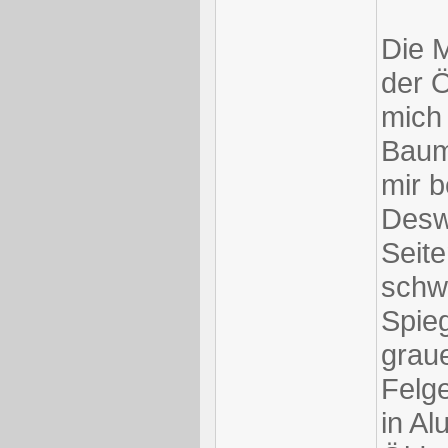
Die 
der Ö
mich
Bauma
mir 
Desw
Seite
schw
Spie
grau
Felg
in A