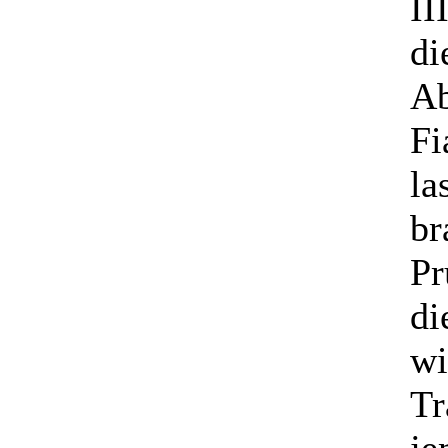
II
di
Ab
Fi
la
br
Pr
di
wi
Tr