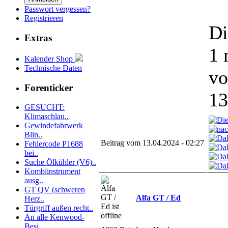
Passwort vergessen?
Registrieren
Di
Extras
1 
Kalender Shop
Technische Daten
vo
Forenticker
13
GESUCHT:
Klimaschlau..
Gewindefahrwerk
Blin..
Beitrag vom 13.04.2024 - 02:27
Fehlercode P1688
bei..
Suche Ölkühler (V6)..
Kombiinstrument
ausg..
GT QV (schweren
Alfa GT / Ed
Herz..
Türgriff außen recht..
An alle Kenwood-
Besi..