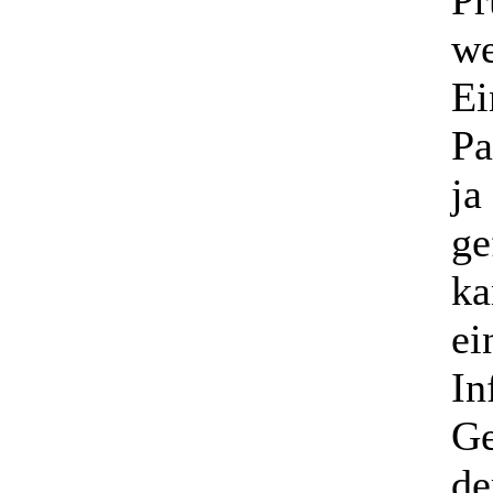
Pr
we
Ei
Pa
ja
ge
ka
ei
In
Ge
de