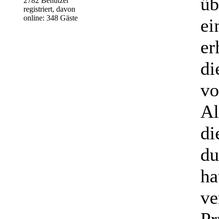
üb
2782 Benutzer
registriert, davon
online: 348 Gäste
ei
er
di
vo
Al
di
du
ha
ve