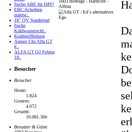
1603 Beiträge - Hardcore -
Ha
Suche ABE für DPF!
Alfista
EBC-Scheiben
quietsc..
18" QV Sonderrad
Suche
Da
Kühlwasserschl..
Kraftstoffleitung
ma
Aigner Uhr Alfa GT
#..
ALFA GT Q2 Felgen
ke
18..
D
Besucher
be
Besucher
Heute:
se
1.824
Gestern:
ke
4.072
Gesamt:
10.081.366
er
Benutzer & Gäste