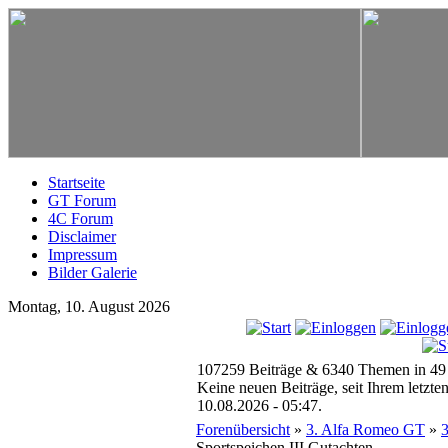
Startseite
GT Forum
4C Forum
Disclaimer
Impressum
Bilder Galerie
Montag, 10. August 2026
107259 Beiträge & 6340 Themen in 49
Keine neuen Beiträge, seit Ihrem letzt
10.08.2026 - 05:47.
Forenübersicht
»
3. Alfa Romeo GT
»
3
Sportspeichen III Gutachten