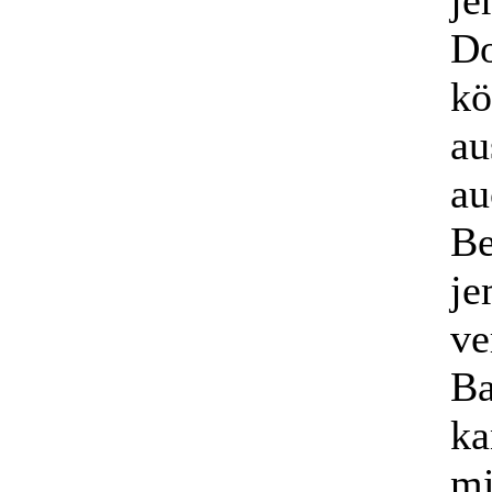
je
Do
kö
au
au
Be
je
ve
Ba
ka
mi