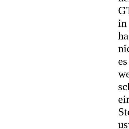
GT
in
ha
ni
es
we
sc
ei
St
us