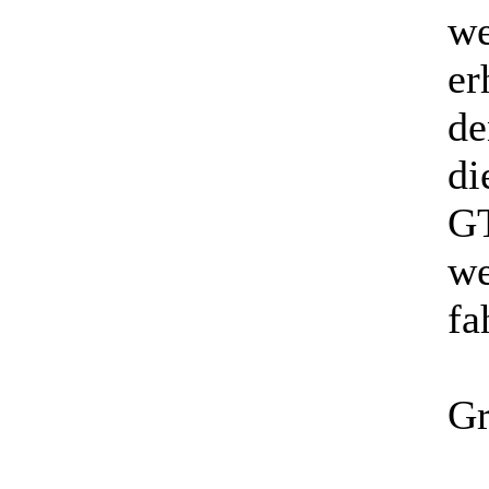
we
er
de
di
GT
we
fa
Gr