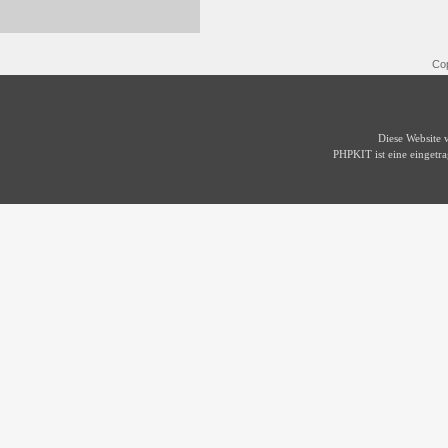
Cop
Diese Website
PHPKIT ist eine einget