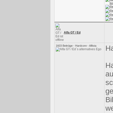
Alfa GT / Ed
Ha
1603 Beiträge - Hardcore - Alfista
Ha
a
sc
ge
Bi
we