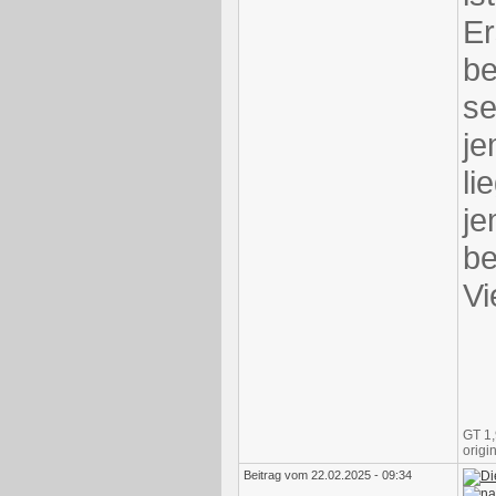
Er
be
se
je
li
je
b
Vi
GT 1,
origi
Beitrag vom 22.02.2025 - 09:34