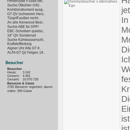
Ha
Fehlercode P1688 bei..
Suche Ölkühler (V6)..
je
Kombiinstrument ausg..
GT QV (schweren Herz..
In
Türgriff außen recht..
An alle Kenwood-Besi..
Suche ABE für DPF!
Mo
EBC-Scheiben quietsc..
18" QV Sonderrad
Mo
Suche Kühlwasserschl..
Kraftstoffleitung
Di
Aigner Uhr Alfa GT #..
ALFA GT Q2 Felgen 18..
Ic
Besucher
We
Besucher
Heute:
3.242
Gestern:
4.481
fe
Gesamt:
10.070.726
Benutzer & Gäste
Kr
2782 Benutzer registriert, davon
online: 359 Gäste
Di
Ei
is
is