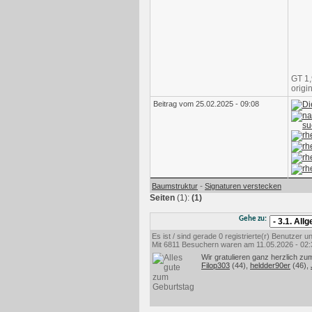
GT 1,
origi
Beitrag vom 25.02.2025 - 09:08
-
Baumstruktur
Signaturen verstecken
Seiten
(1):
(1)
Gehe zu:
Es ist / sind gerade 0 registrierte(r) Benutzer
Mit 6811 Besuchern waren am 11.05.2026 - 02:35
Wir gratulieren ganz herzlich zu
Filop303
(44),
heldder90er
(46),