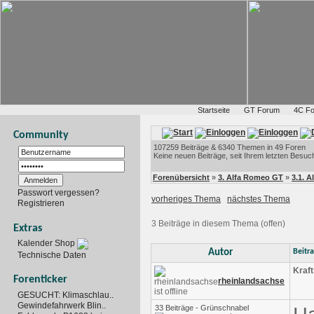
Startseite
GT Forum
4C F
Community
107259 Beiträge & 6340 Themen in 49 Foren
Keine neuen Beiträge, seit Ihrem letzten Besuc
Forenübersicht
»
3. Alfa Romeo GT
»
3.1. 
Passwort vergessen?
vorheriges Thema
nächstes Thema
Registrieren
3 Beiträge in diesem Thema (offen)
Extras
Kalender Shop
Autor
Beitr
Technische Daten
Kraft
Forenticker
rheinlandsachse
GESUCHT: Klimaschlau..
Gewindefahrwerk Blin..
33 Beiträge - Grünschnabel