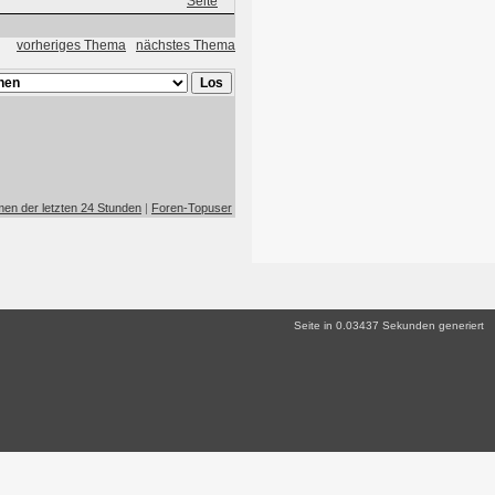
vorheriges Thema
nächstes Thema
en der letzten 24 Stunden
|
Foren-Topuser
Seite in 0.03437 Sekunden generiert