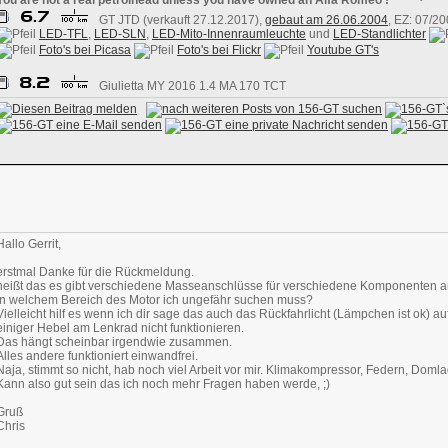
You are not a real petrolhead unless you have owned an Alfa Romeo !
GT JTD (verkauft 27.12.2017),
gebaut am 26.06.2004
, EZ: 07/2
LED-TFL
,
LED-SLN
,
LED-Mito-Innenraumleuchte
und
LED-Standlichter
Foto's bei Picasa
Foto's bei Flickr
Youtube GT's
​ Giulietta MY 2016 1.4 MA 170 TCT
Hallo Gerrit,
erstmal Danke für die Rückmeldung.
heißt das es gibt verschiedene Masseanschlüsse für verschiedene Komponenten 
in welchem Bereich des Motor ich ungefähr suchen muss?
Vielleicht hilf es wenn ich dir sage das auch das Rückfahrlicht (Lämpchen ist ok) a
einiger Hebel am Lenkrad nicht funktionieren.
Das hängt scheinbar irgendwie zusammen.
Alles andere funktioniert einwandfrei.
Naja, stimmt so nicht, hab noch viel Arbeit vor mir. Klimakompressor, Federn, Doml
Kann also gut sein das ich noch mehr Fragen haben werde, ;)
Gruß
Chris