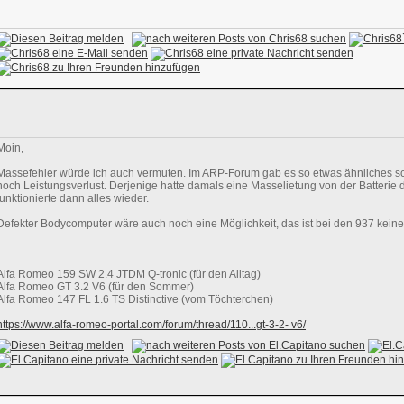
Moin,
Massefehler würde ich auch vermuten. Im ARP-Forum gab es so etwas ähnliches sc
noch Leistungsverlust. Derjenige hatte damals eine Masselietung von der Batterie 
funktionierte dann alles wieder.
Defekter Bodycomputer wäre auch noch eine Möglichkeit, das ist bei den 937 keine 
Alfa Romeo 159 SW 2.4 JTDM Q-tronic (für den Alltag)
Alfa Romeo GT 3.2 V6 (für den Sommer)
Alfa Romeo 147 FL 1.6 TS Distinctive (vom Töchterchen)
https://www.alfa-romeo-portal.com/forum/thread/110...gt-3-2- v6/