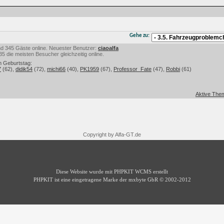
Gehe zu:
 und 345 Gäste online. Neuester Benutzer:
ciaoalfa
 die meisten Besucher gleichzeitig online.
m Geburtstag:
7
(62),
didik54
(72),
michi66
(40),
PK1959
(67),
Professor_Fate
(47),
Robbi
(61)
Aktive Them
Copyright by Alfa-GT.de
Diese Website wurde mit PHPKIT WCMS erstellt
PHPKIT ist eine eingetragene Marke der mxbyte GbR © 2002-2012