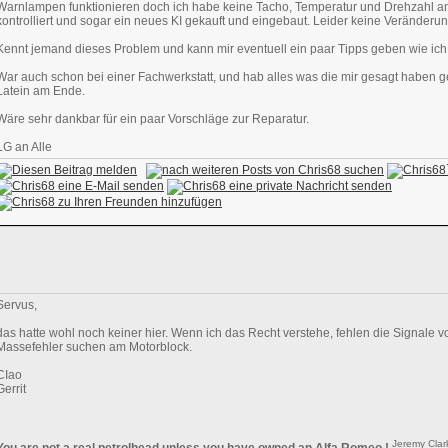
Warnlampen funktionieren doch ich habe keine Tacho, Temperatur und Drehzahl a
kontrolliert und sogar ein neues KI gekauft und eingebaut. Leider keine Veränderun
Kennt jemand dieses Problem und kann mir eventuell ein paar Tipps geben wie ic
War auch schon bei einer Fachwerkstatt, und hab alles was die mir gesagt haben g
Latein am Ende.
Wäre sehr dankbar für ein paar Vorschläge zur Reparatur.
LG an Alle
Servus,
das hatte wohl noch keiner hier. Wenn ich das Recht verstehe, fehlen die Signale v
Massefehler suchen am Motorblock.
CIao
Gerrit
Jeremy Clar