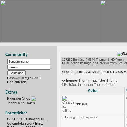
Community
107259 Beiträge & 6340 Themen in 49 Foren
Keine neuen Beiträge, seit Ihrem letzten Besuc
Forenübersicht
»
3. Alfa Romeo GT
»
3.5. 
Passwort vergessen?
vorheriges Thema
nächstes Thema
Registrieren
6 Beiträge in diesem Thema (offen)
Autor
Extras
Kalender Shop
Technische Daten
Chris68
Forenticker
3 Beiträge - Einmalposter
GESUCHT: Klimaschlau..
Gewindefahrwerk Blin..