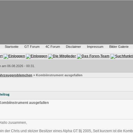
Startseite
GT Forum
4C Forum
Disclaimer
Impressum
Bilder Galerie
h am 06.08.2026 - 00:31.
Fahrzeugproblemchen
» Kombiinstrument ausgefallen
Beitrag
Kombiinstrument ausgefallen
Hallo zusammen,
bin der Chris und stolzer Besitzer eines Alpha GT Bj 2005, Seit kurzem ist die Kom