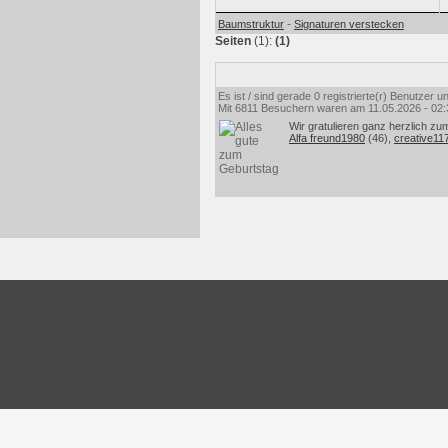
-
Baumstruktur
Signaturen verstecken
Seiten
(1):
(1)
Es ist / sind gerade 0 registrierte(r) Benutzer
Mit 6811 Besuchern waren am 11.05.2026 - 02:35
Wir gratulieren ganz herzlich zu
Alfa freund1980
(46),
creative11