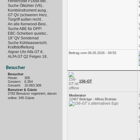
Fehlercode P1688 bei..
Suche Ölkühler (V6)..
Kombiinstrument ausg..
GT QV (schweren Herz..
Türgriff außen recht..
An alle Kenwood-Besi..
Suche ABE für DPF!
EBC-Scheiben quietsc..
18" QV Sonderrad
Suche Kühlwasserschl..
Kraftstoffleitung
Aigner Uhr Alfa GT #..
Beitrag vom 06.05.2026 - 09:55
ALFA GT Q2 Felgen 18..
Besucher
Besucher
Heute:
305
156-GT
Gestern:
6.354
Gesamt:
10.063.308
Benutzer & Gäste
2782 Benutzer registriert, davon
Moderator
online: 345 Gäste
12467 Beiträge - Alfista Brainiac