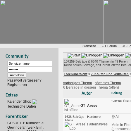
Startseite
GT Forum
4C F
Community
107259 Beiträge & 6340 Themen in 49 Foren
Keine neuen Beiträge, seit Ihrem letzten Besuc
Forenübersicht
»
7. Kaufen und Verkaufen
Passwort vergessen?
vorheriges Thema
nächstes Thema
Registrieren
6 Beiträge in diesem Thema (offen)
Autor
Beitrag
Extras
Suche Ölküh
Kalender Shop
GT_Arese
Technische Daten
Forenticker
@ All :
1636 Beiträge - Hardcore -
Alfista
GESUCHT: Klimaschlau..
Mein in Ehre
Gewindefahrwerk Blin..
(gebraucht a