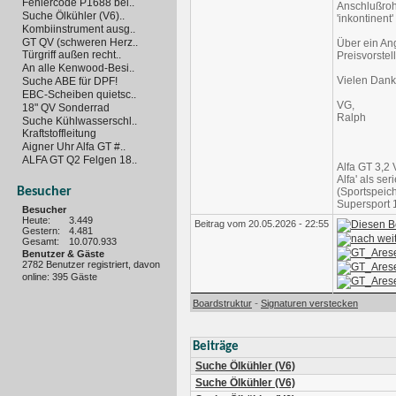
Fehlercode P1688 bei..
Anschlußrohr
Suche Ölkühler (V6)..
'inkontinent
Kombiinstrument ausg..
GT QV (schweren Herz..
Über ein Ang
Türgriff außen recht..
Preisvorstel
An alle Kenwood-Besi..
Vielen Dank
Suche ABE für DPF!
EBC-Scheiben quietsc..
VG,
18" QV Sonderrad
Ralph
Suche Kühlwasserschl..
Kraftstoffleitung
Aigner Uhr Alfa GT #..
ALFA GT Q2 Felgen 18..
Alfa GT 3,2 V
Alfa' als se
Besucher
(Sportspeich
Supersport 1
Besucher
Heute:
3.449
Beitrag vom 20.05.2026 - 22:55
Gestern:
4.481
Gesamt:
10.070.933
Benutzer & Gäste
2782 Benutzer registriert, davon
online: 395 Gäste
-
Boardstruktur
Signaturen verstecken
Beiträge
Suche Ölkühler (V6)
Suche Ölkühler (V6)