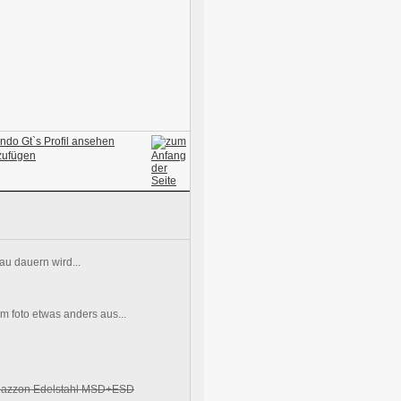
u dauern wird...
m foto etwas anders aus...
Ragazzon Edelstahl MSD+ESD