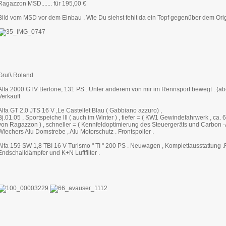
Ragazzon MSD....... für 195,00 €
Bild vom MSD vor dem Einbau . Wie Du siehst fehlt da ein Topf gegenüber dem Origi
Gruß Roland
Alfa 2000 GTV Bertone, 131 PS . Unter anderem von mir im Rennsport bewegt . (abe
Verkauft
Alfa GT 2,0 JTS 16 V ,Le Castellet Blau ( Gabbiano azzuro) ,
Bj.01.05 , Sportspeiche lll ( auch im Winter ) , tiefer = ( KW1 Gewindefahrwerk , ca.
von Ragazzon ) , schneller = ( Kennfeldoptimierung des Steuergeräts und Carbon -Ai
Wiechers Alu Domstrebe , Alu Motorschutz . Frontspoiler .
Alfa 159 SW 1,8 TBI 16 V Turismo " TI " 200 PS . Neuwagen , Komplettausstattung .
Endschalldämpfer und K+N Luftfilter .