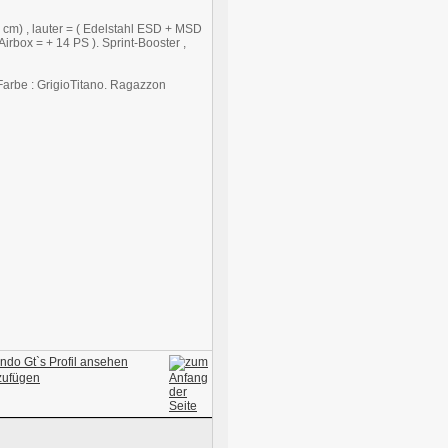
 6 cm) , lauter = ( Edelstahl ESD + MSD
rbox = + 14 PS ). Sprint-Booster ,
Farbe : GrigioTitano. Ragazzon