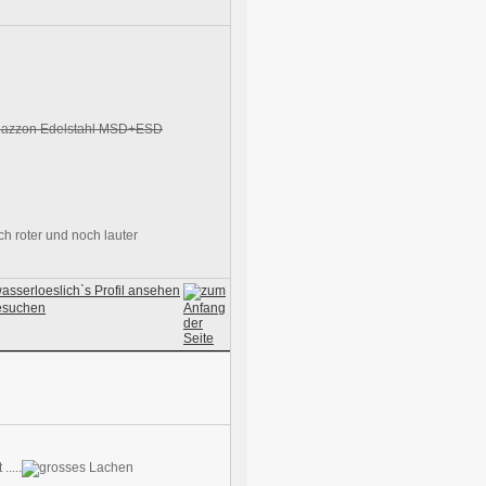
Ragazzon Edelstahl MSD+ESD
 roter und noch lauter
....