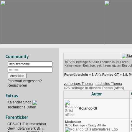
Community
107259 Beiträge & 6340 Themen in 49 Foren
Keine neuen Beiträge, seit Ihrem letzten Besuc
Forenübersicht
»
3. Alfa Romeo GT
»
3.8. 
Passwort vergessen?
vorheriges Thema
nächstes Thema
Registrieren
426 Beiträge in diesem Thema (offen)
Autor
Extras
Kalender Shop
Technische Daten
Rolando Gt
Forenticker
Moderator
GESUCHT: Klimaschlau..
9766 Beiträge - Crazy Alfista
Gewindefahrwerk Blin..