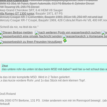
BMW 335i Cabrio E93
, Automatik Doppelkupplungsgetriebe, 306 PS Biturbo
BMW X3 35d, M-Paket, Sport-Automatik, 313 PS Biturbo 6-Zylinder Diesel
VW Touareg V6, 265 PS Diesel
Jeep Grand Cherokee SRT, 6.4l HEMI V8 Sauger
Alfa Romeo GT 1300 junior
, Baujahr 1971, 87 PS
Mercury Cougar XR-7 Convertible, Baujahr 1969, 351er V8, 250 HP, rot und laut
Mercury Cougar XR-7 Coupé, Baujahr 1969, 428 CobraJet Ram-Air V8, 400 HP, noch
"Scheiß da nix, na feid da nix."
Zitat
das untere rohr da unten ist das beim MSD mit dabei? weil bei a-net schaut das a
Ja das ist der komplette MSD .Wird in 2 Teilen geliefert .
1x das kurze vordere Rohr ,und 1x das Stück mit dem kleinen Topf .
Gruß Roland
Alfa 2000 GTV Bertone, 131 PS . Unter anderem von mir im Rennsport bewegt . (abe
Verkauft