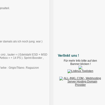
nalteil.
r damals als ich noch jung. war )
 6 cm) , lauter = ( Edelstahl ESD + MSD
Verlinkt uns !
rbox = + 14 PS ). Sprint-Booster ,
Für mehr Info bitte auf den
Banner klicken !
Farbe : GrigioTitano. Ragazzon