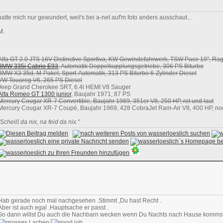
hatte mich nur gewundert, weil's bei a-net auf'm foto anders ausschaut...
M.
Alfa GT 2.0 JTS 16V Distinctive Sportiva, KW Gewindefahrwerk, TSW Pace 19", 
BMW 335i Cabrio E93
, Automatik Doppelkupplungsgetriebe, 306 PS Biturbo
BMW X3 35d, M-Paket, Sport-Automatik, 313 PS Biturbo 6-Zylinder Diesel
VW Touareg V6, 265 PS Diesel
Jeep Grand Cherokee SRT, 6.4l HEMI V8 Sauger
Alfa Romeo GT 1300 junior
, Baujahr 1971, 87 PS
Mercury Cougar XR-7 Convertible, Baujahr 1969, 351er V8, 250 HP, rot und laut
Mercury Cougar XR-7 Coupé, Baujahr 1969, 428 CobraJet Ram-Air V8, 400 HP, noch
"Scheiß da nix, na feid da nix."
Hab gerade noch mal nachgesehen .Stimmt ,Du hast Recht .
Aber ist auch egal .Hauptsache er passt .
So dann willst Du auch die Nachbarn wecken wenn Du Nachts nach Hause kommst .