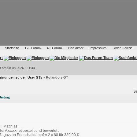
Startseite
GT Forum
4C Forum
Disclaimer
Impressum
Bilder Galerie
h am 08.08.2026 - 11:44.
Meinungen zu den User GTs
» Rolando's GT
Se
Beitrag
Hi Matthias
Bei Axxxxxnet bestellt und bewertet :
Ragazzon Endschalldämpfer 2 x 80 für 389,00 €