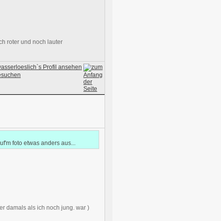
 roter und noch lauter
uf'm foto etwas anders aus...
r damals als ich noch jung. war )