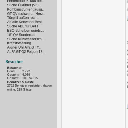
Fehlercode P1688 bei..
Suche Ölkühler (V6)..
Kombiinstrument ausg..
GT QV (schweren Herz..
Türgriff außen recht..
An alle Kenwood-Besi..
Suche ABE für DPF!
EBC-Scheiben quietsc..
18" QV Sonderrad
Suche Kühlwasserschl..
Kraftstoffleitung
Aigner Uhr Alfa GT #..
ALFA GT Q2 Felgen 18..
.
Besucher
Besucher
Heute:
2.772
Gestern:
4.059
Gesamt:
10.074.315
Benutzer & Gäste
2782 Benutzer registriert, davon
online: 299 Gäste