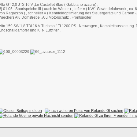
Alfa GT 2,0 JTS 16 V ,Le Castellet Blau ( Gabbiano azzuro) ,
Bj.01.05 , Sportspeiche lll ( auch im Winter ) , tiefer = ( KW1 Gewindefahrwerk , ca.
von Ragazzon ) , schneller = ( Kennfeldoptimierung des Steuergeräts und Carbon -Ai
Wiechers Alu Domstrebe , Alu Motorschutz . Frontspoiler .
Alfa 159 SW 1,8 TBI 16 V Turismo " TI " 200 PS . Neuwagen , Komplettausstattung .
Endschalldämpfer und K+N Luftfilter .