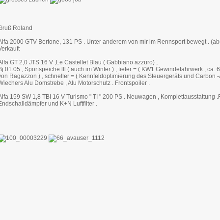
Gruß Roland
Alfa 2000 GTV Bertone, 131 PS . Unter anderem von mir im Rennsport bewegt . (abe
Verkauft
Alfa GT 2,0 JTS 16 V ,Le Castellet Blau ( Gabbiano azzuro) ,
Bj.01.05 , Sportspeiche lll ( auch im Winter ) , tiefer = ( KW1 Gewindefahrwerk , ca.
von Ragazzon ) , schneller = ( Kennfeldoptimierung des Steuergeräts und Carbon -Ai
Wiechers Alu Domstrebe , Alu Motorschutz . Frontspoiler .
Alfa 159 SW 1,8 TBI 16 V Turismo " TI " 200 PS . Neuwagen , Komplettausstattung .
Endschalldämpfer und K+N Luftfilter .