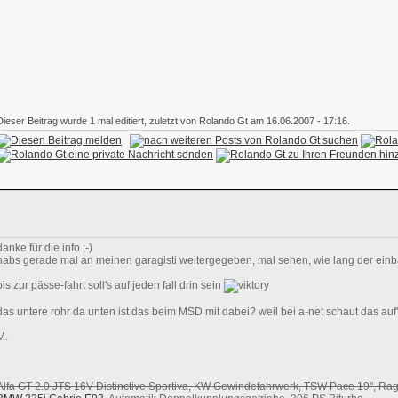
Dieser Beitrag wurde 1 mal editiert, zuletzt von Rolando Gt am 16.06.2007 - 17:16.
danke für die info ;-)
habs gerade mal an meinen garagisti weitergegeben, mal sehen, wie lang der einba
bis zur pässe-fahrt soll's auf jeden fall drin sein
das untere rohr da unten ist das beim MSD mit dabei? weil bei a-net schaut das auf'
M.
Alfa GT 2.0 JTS 16V Distinctive Sportiva, KW Gewindefahrwerk, TSW Pace 19", 