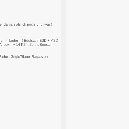
r damals als ich noch jung. war )
 6 cm) , lauter = ( Edelstahl ESD + MSD
rbox = + 14 PS ). Sprint-Booster ,
Farbe : GrigioTitano. Ragazzon