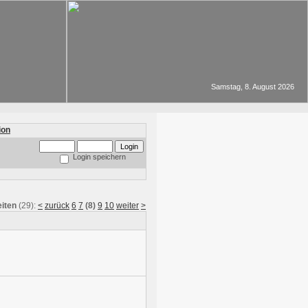
Samstag, 8. August 2026
Login speichern
iten
(29):
<
zurück
6
7
(8)
9
10
weiter
>