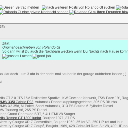
RE:
Zitat
Original geschrieben von Rolando Gt
So dann willst Du auch die Nachbarn wecken wenn Du Nachts nach Hause kommst
na klar doch... um 3 uhr in der nacht mal sauber in der garage aufdrehen lassen ;-)
M.
Alfa GT 2.0 JTS 16V Distinctive Sportiva, KW Gewindefahrwerk, TSW Pace 19", 
BMW 335i Cabrio E93
, Automatik Doppelkupplungsgetriebe, 306 PS Biturbo
BMW X3 35d, M-Paket, Sport-Automatik, 313 PS Biturbo 6-Zylinder Diesel
VW Touareg V6, 265 PS Diesel
Jeep Grand Cherokee SRT, 6.4l HEMI V8 Sauger
Alfa Romeo GT 1300 junior
, Baujahr 1971, 87 PS
Mercury Cougar XR-7 Convertible, Baujahr 1969, 351er V8, 250 HP, rot und laut
Mercury Cougar XR-7 Coupé, Baujahr 1969, 428 CobraJet Ram-Air V8, 400 HP, noch