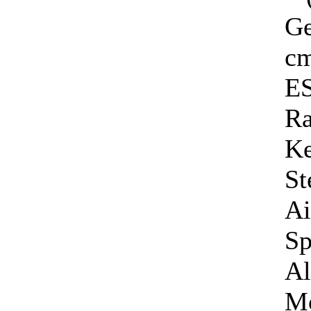
Ge
cm
E
Ra
Ke
St
Ai
Sp
Al
Mo