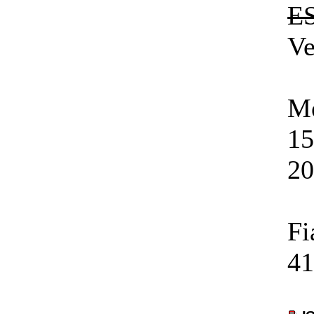
ES
Ve
Me
15
2
Fi
41