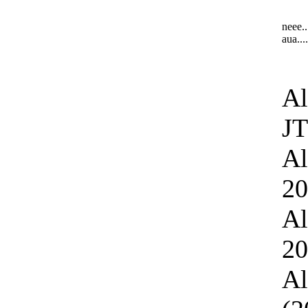
neee..
aua...
Al
JT
Al
20
Al
20
Al