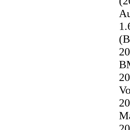
(2
Au
1.
(B
20
BM
20
Vo
20
Ma
20