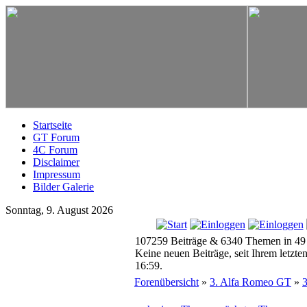
Startseite
GT Forum
4C Forum
Disclaimer
Impressum
Bilder Galerie
Sonntag, 9. August 2026
107259 Beiträge & 6340 Themen in 49
Keine neuen Beiträge, seit Ihrem letzt
16:59.
Forenübersicht
»
3. Alfa Romeo GT
»