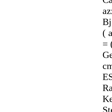
az
Bj
( 
=
Ge
cm
E
Ra
Ke
St