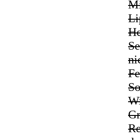
Mi
Li
He
Se
ni
Fe
So
Wi
Gr
Re