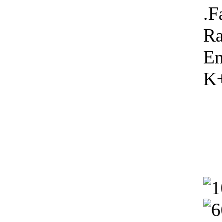
.F
Ra
En
K+