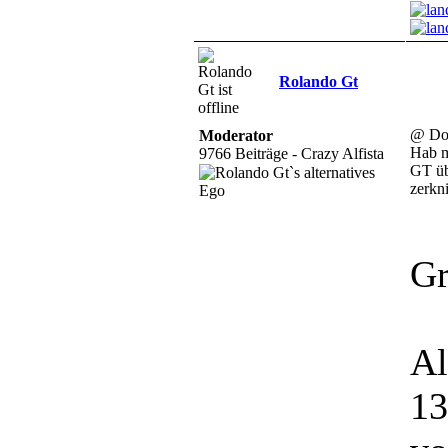
Rolando Gt
@ Do
Moderator
Hab m
9766 Beiträge - Crazy Alfista
GT übe
zerkni
Gr
Al
13