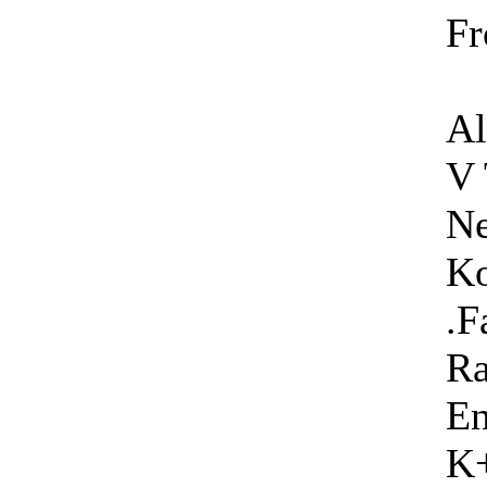
Fr
Al
V 
Ne
Ko
.F
Ra
En
K+