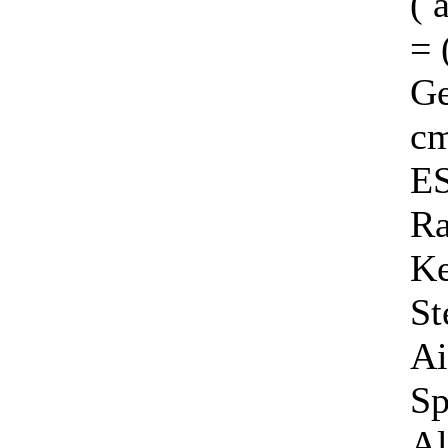
( 
=
Ge
cm
E
Ra
Ke
St
Ai
Sp
Al