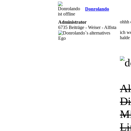
Donrolando
ohhh d
Administrator
6735 Beiträge - Weiser - Alfista
ich we
halde
Al
Di
Mi
Li