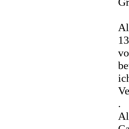
Gr
Al
13
vo
be
ic
Ve
.
Al
Ca