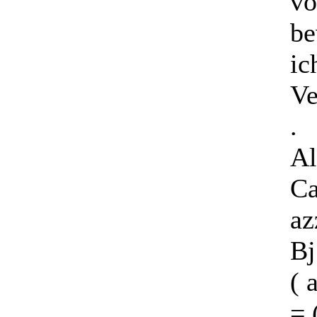
vo
be
ic
Ve
.
Al
Ca
az
Bj
( 
=