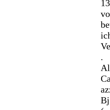
13
vo
be
ic
Ve
.
Al
Ca
az
Bj