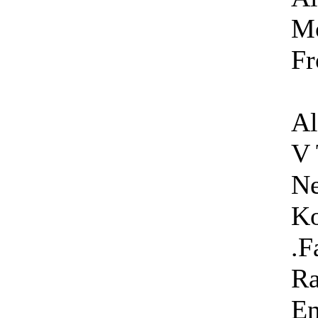
Mo
Fr
Al
V 
Ne
Ko
.F
Ra
En