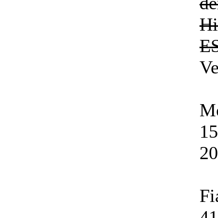
de
Hi
ES
Ve
Me
15
2
Fi
41