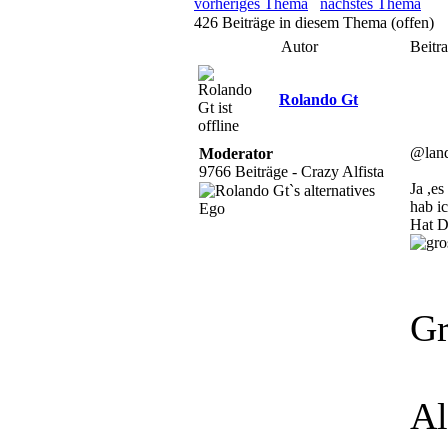
vorheriges Thema
nächstes Thema
426 Beiträge in diesem Thema (offen)
Autor
Beitr
Rolando Gt
@land
Moderator
9766 Beiträge - Crazy Alfista
Ja ,es
hab i
Hat De
Gr
Al