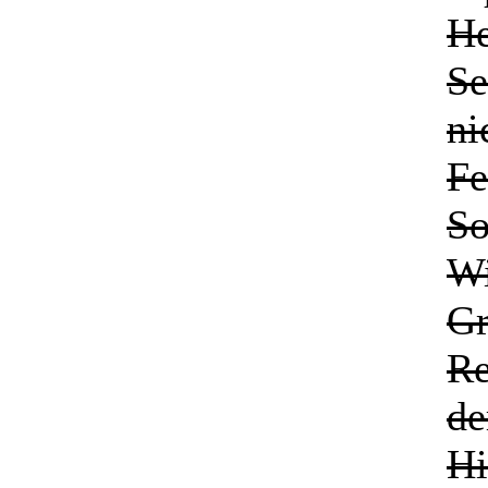
He
Se
ni
Fe
So
Wi
Gr
Re
de
Hi