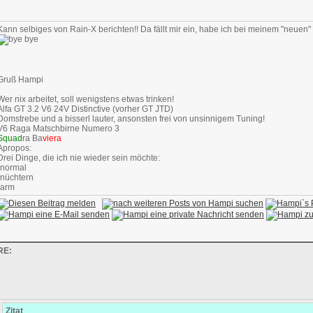
Kann selbiges von Rain-X berichten!! Da fällt mir ein, habe ich bei meinem "neuen"
Gruß Hampi
Wer nix arbeitet, soll wenigstens etwas trinken!
Alfa GT 3.2 V6 24V Distinctive (vorher GT JTD)
Domstrebe und a bisserl lauter, ansonsten frei von unsinnigem Tuning!
V6 Raga Matschbirne Numero 3
Squad
ra Ba
viera
Apropos:
Drei Dinge, die ich nie wieder sein möchte:
-normal
-nüchtern
-arm
RE:
Zitat