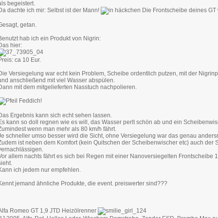
als begeistert.
Da dachte ich mir: Selbst ist der Mann!
Die Frontscheibe deines GT w
Gesagt, getan.
Benutzt hab ich ein Produkt von Nigrin:
Das hier:
Preis: ca 10 Eur.
Die Versiegelung war echt kein Problem, Scheibe ordentlich putzen, mit der Nigrinpa
und anschließend mit viel Wasser abspülen.
Dann mit dem mitgelieferten Nasstuch nachpolieren.
Feddich!
Das Ergebnis kann sich echt sehen lassen.
Es kann so doll regnen wie es will, das Wasser perlt schön ab und ein Scheibenwisch
Zumindest wenn man mehr als 80 km/h fährt.
Je schneller umso besser wird die Sicht, ohne Versiegelung war das genau anders
Zudem ist neben dem Komfort (kein Quitschen der Scheibenwischer etc) auch der S
vernachlässigen.
Vor allem nachts fährt es sich bei Regen mit einer Nanoversiegelten Frontscheibe
sieht.
Kann ich jedem nur empfehlen.
Kennt jemand ähnliche Produkte, die event. preiswerter sind???
Alfa Romeo GT 1,9 JTD Heizölrenner