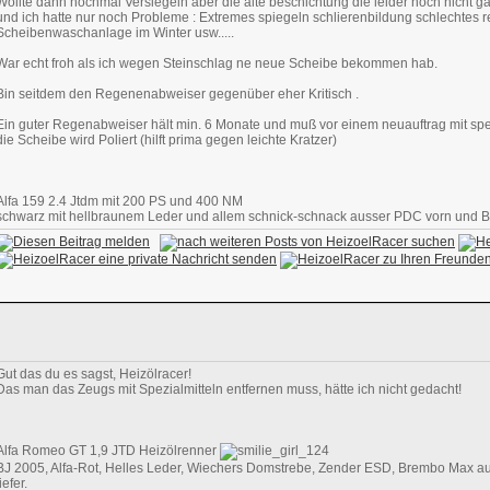
Wollte dann nochmal Versiegeln aber die alte beschichtung die leider noch nicht 
und ich hatte nur noch Probleme : Extremes spiegeln schlierenbildung schlechtes r
Scheibenwaschanlage im Winter usw.....
War echt froh als ich wegen Steinschlag ne neue Scheibe bekommen hab.
Bin seitdem den Regenenabweiser gegenüber eher Kritisch .
Ein guter Regenabweiser hält min. 6 Monate und muß vor einem neuauftrag mit spez
die Scheibe wird Poliert (hilft prima gegen leichte Kratzer)
Alfa 159 2.4 Jtdm mit 200 PS und 400 NM
schwarz mit hellbraunem Leder und allem schnick-schnack ausser PDC vorn und 
Gut das du es sagst, Heizölracer!
Das man das Zeugs mit Spezialmitteln entfernen muss, hätte ich nicht gedacht!
Alfa Romeo GT 1,9 JTD Heizölrenner
BJ 2005, Alfa-Rot, Helles Leder, Wiechers Domstrebe, Zender ESD, Brembo Max auf
tiefer.