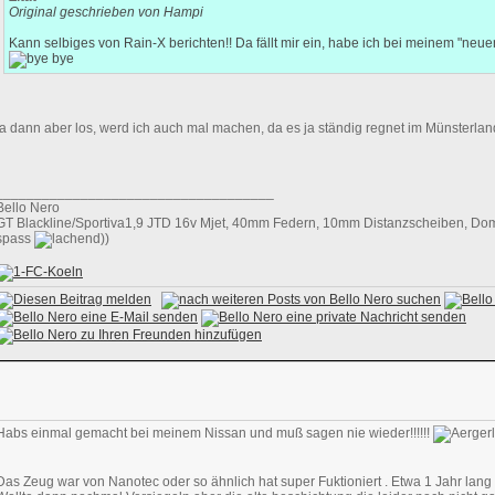
Original geschrieben von Hampi
Kann selbiges von Rain-X berichten!! Da fällt mir ein, habe ich bei meinem "neue
ja dann aber los, werd ich auch mal machen, da es ja ständig regnet im Münsterland.
____________________________________
Bello Nero
GT Blackline/Sportiva1,9 JTD 16v Mjet, 40mm Federn, 10mm Distanzscheiben, Doms
spass
))
Habs einmal gemacht bei meinem Nissan und muß sagen nie wieder!!!!!!
Das Zeug war von Nanotec oder so ähnlich hat super Fuktioniert . Etwa 1 Jahr lang