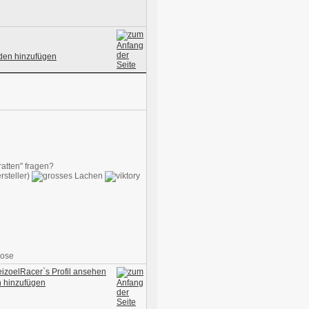
atten" fragen?
rsteller)
Bose