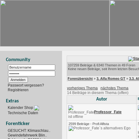
Community
107259 Beiträge & 6340 Themen in 49 Foren
Keine neuen Beiträge, seit Ihrem letzten Besuc
Forenübersicht
»
3. Alfa Romeo GT
»
3.3. A
Passwort vergessen?
vorheriges Thema
nächstes Thema
Registrieren
14 Beiträge in diesem Thema (offen)
Autor
Extras
Kalender Shop
Professor_Fate
Technische Daten
Forenticker
2599 Beiträge - Profi Alfista
GESUCHT: Klimaschlau..
Gewindefahrwerk Blin..