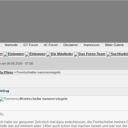
Startseite
GT Forum
4C Forum
Disclaimer
Impressum
Bilder Galerie
h am 06.08.2026 - 07:00.
lfa Pflege
» Frontscheibe nanoversiegeln
Beitrag
Frontscheibe nanoversiegeln
So,
Ich habe vor geraumer Zeit mich mal dazu entschlossen, die Frontscheibe meines G
Hatte das auf meinem alten 146er auch schon mal machen lassen und war von de