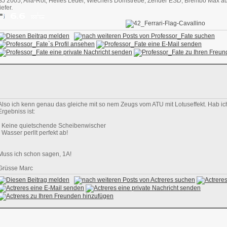
BJ 2005, Alfa-Rot, Helles Leder, Wiechers Domstrebe, Zender ESD, Brembo Max auf
tiefer.
Also ich kenn genau das gleiche mit so nem Zeugs vom ATU mit Lotuseffekt. Hab ich
Ergebniss ist:
- Keine quietschende Scheibenwischer
- Wasser perllt perfekt ab!
Muss ich schon sagen, 1A!
Grüsse Marc