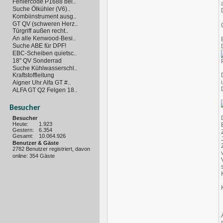
Fehlercode P1688 bei..
Suche Ölkühler (V6)..
Kombiinstrument ausg..
GT QV (schweren Herz..
Türgriff außen recht..
An alle Kenwood-Besi..
Suche ABE für DPF!
EBC-Scheiben quietsc..
18" QV Sonderrad
Suche Kühlwasserschl..
Kraftstoffleitung
Aigner Uhr Alfa GT #..
ALFA GT Q2 Felgen 18..
Besucher
Besucher
Heute:
1.923
Gestern:
6.354
Gesamt:
10.064.926
Benutzer & Gäste
2782 Benutzer registriert, davon
online: 354 Gäste