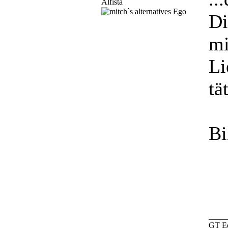
Alfista
Di
mi
Li
tä
Bi
____
GT Ed