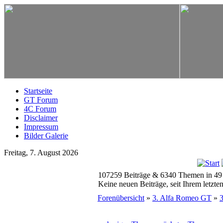
Startseite
GT Forum
4C Forum
Disclaimer
Impressum
Bilder Galerie
Freitag, 7. August 2026
107259 Beiträge & 6340 Themen in 49
Keine neuen Beiträge, seit Ihrem letzt
Forenübersicht
»
3. Alfa Romeo GT
»