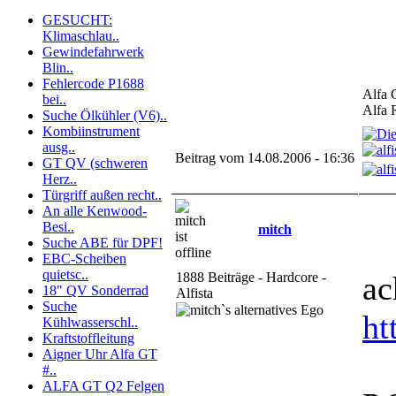
GESUCHT:
Klimaschlau..
Gewindefahrwerk
Blin..
Fehlercode P1688
Alfa 
bei..
Alfa 
Suche Ölkühler (V6)..
Kombiinstrument
ausg..
Beitrag vom 14.08.2006 - 16:36
GT QV (schweren
Herz..
Türgriff außen recht..
An alle Kenwood-
Besi..
mitch
Suche ABE für DPF!
EBC-Scheiben
quietsc..
1888 Beiträge - Hardcore -
ac
18" QV Sonderrad
Alfista
Suche
ht
Kühlwasserschl..
Kraftstoffleitung
Aigner Uhr Alfa GT
#..
ALFA GT Q2 Felgen