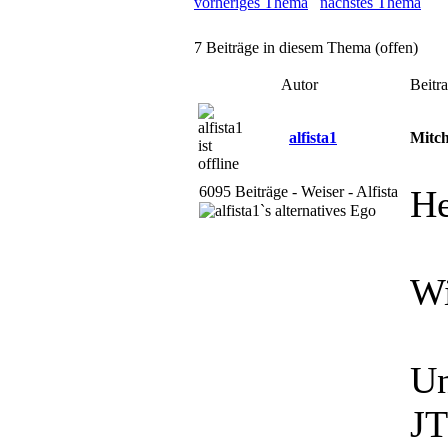
vorheriges Thema
nächstes Thema
7 Beiträge in diesem Thema (offen)
Autor
Beitr
alfista1
Mitc
6095 Beiträge - Weiser - Alfista
He
Wi
Un
J