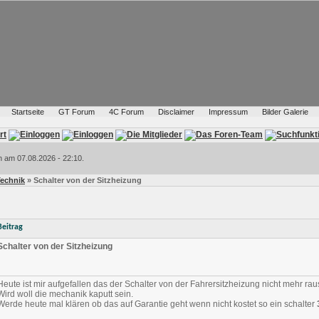
Startseite
GT Forum
4C Forum
Disclaimer
Impressum
Bilder Galerie
h am 07.08.2026 - 22:10.
Technik
» Schalter von der Sitzheizung
Beitrag
Schalter von der Sitzheizung
Heute ist mir aufgefallen das der Schalter von der Fahrersitzheizung nicht mehr ra
Wird woll die mechanik kaputt sein.
Werde heute mal klären ob das auf Garantie geht wenn nicht kostet so ein schalter