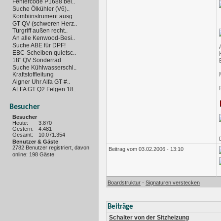
Fehlercode P1688 bei..
Suche Ölkühler (V6)..
Kombiinstrument ausg..
GT QV (schweren Herz..
Türgriff außen recht..
An alle Kenwood-Besi..
Suche ABE für DPF!
EBC-Scheiben quietsc..
18" QV Sonderrad
Suche Kühlwasserschl..
Kraftstoffleitung
Aigner Uhr Alfa GT #..
ALFA GT Q2 Felgen 18..
Besucher
Besucher
Heute:
3.870
Gestern:
4.481
Gesamt:
10.071.354
Benutzer & Gäste
2782 Benutzer registriert, davon
Beitrag vom 03.02.2006 - 13:10
online: 198 Gäste
-
Boardstruktur
Signaturen verstecken
Beiträge
Schalter von der Sitzheizung