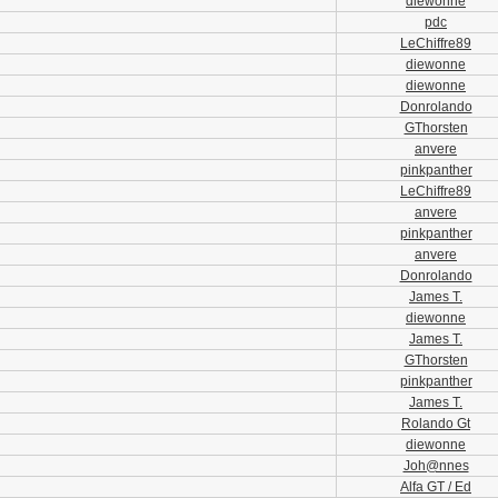
diewonne
pdc
LeChiffre89
diewonne
diewonne
Donrolando
GThorsten
anvere
pinkpanther
LeChiffre89
anvere
pinkpanther
anvere
Donrolando
James T.
diewonne
James T.
GThorsten
pinkpanther
James T.
Rolando Gt
diewonne
Joh@nnes
Alfa GT / Ed