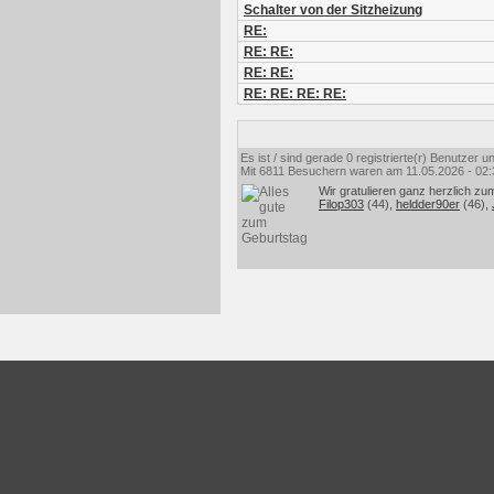
Schalter von der Sitzheizung
RE:
RE: RE:
RE: RE:
RE: RE: RE: RE:
Es ist / sind gerade 0 registrierte(r) Benutzer
Mit 6811 Besuchern waren am 11.05.2026 - 02:35
Wir gratulieren ganz herzlich zu
Filop303
(44),
heldder90er
(46),