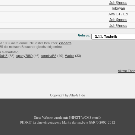
Joh@nnes
Tobiwan
Alfa GT / Ed
Joh@nnes
Joh@nnes
Gehe zu:
 und 198 Gäste online. Neuester Benutzer:
ciaoalfa
 die meisten Besucher gleichzeitig online.
m Geburtstag:
JuleZ
(38),
spacy7880
(46),
terminal86
(40),
Wolke
(33)
Aktive Them
Copyright by Alfa-GT.de
Diese Website wurde mit PHPKIT WCMS erstellt
PHPKIT ist eine eingetragene Marke der mxbyte GbR © 2002-2012