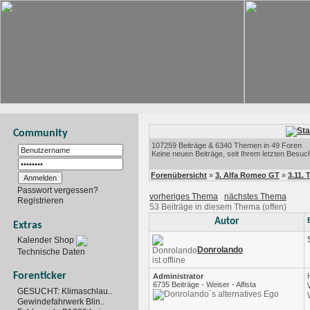
Community
107259 Beiträge & 6340 Themen in 49 Foren
Keine neuen Beiträge, seit Ihrem letzten Besuc
Forenübersicht
»
3. Alfa Romeo GT
»
3.11. 
Passwort vergessen?
vorheriges Thema
nächstes Thema
Registrieren
53 Beiträge in diesem Thema (offen)
Autor
Extras
Kalender Shop
Donrolando
Technische Daten
Forenticker
Administrator
6735 Beiträge - Weiser - Alfista
GESUCHT: Klimaschlau..
Gewindefahrwerk Blin..