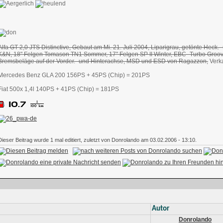
Alfa GT 2,0 JTS Distinctive, Gebaut am Mi. 21. Juli 2004, Liparigrau, getönte Heck.-
K&N, 18" Felgen Tomason TN1 Sommer, 17" Felgen SP II Winter, EBC- Turbo Groov
Bremsbeläge auf der Vorder.- und Hinterachse, MSD und ESD von Ragazzon,
Verka
Mercedes Benz GLA 200 156PS + 45PS (Chip) = 201PS
Fiat 500x 1,4l 140PS + 41PS (Chip) = 181PS
Dieser Beitrag wurde 1 mal editiert, zuletzt von Donrolando am 03.02.2006 - 13:10.
Autor
Donrolando