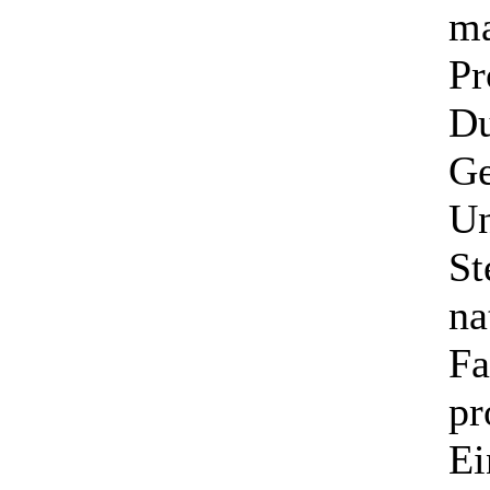
ma
Pr
Du
Ge
Un
St
na
Fa
pr
Ei