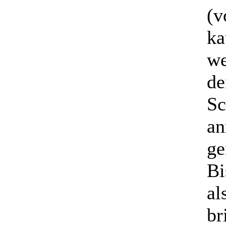
(v
ka
we
de
Sc
an
ge
Bi
al
br