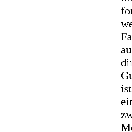
fo
we
Fa
au
di
Gu
is
ei
zw
Me