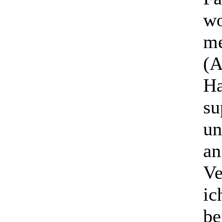
wo
me
(A
Ha
su
un
an
Ve
ic
be