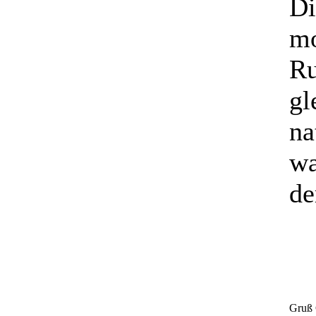
Di
mo
Ru
gl
na
wa
de
Gruß 