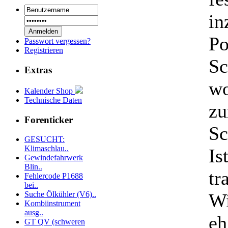
in
Po
Passwort vergessen?
Registrieren
Sc
Extras
wo
Kalender Shop
Technische Daten
zu
Forenticker
Sc
GESUCHT:
Klimaschlau..
Is
Gewindefahrwerk
Blin..
tr
Fehlercode P1688
bei..
Wi
Suche Ölkühler (V6)..
Kombiinstrument
ausg..
eh
GT QV (schweren