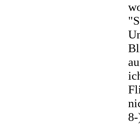
wo
"S
Un
Bl
au
ic
Fl
ni
8-