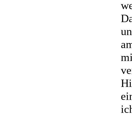
we
Da
un
am
mi
ve
Hi
ei
ic