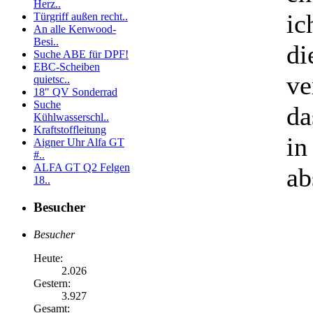
Herz..
ic
Türgriff außen recht..
An alle Kenwood-
Besi..
di
Suche ABE für DPF!
EBC-Scheiben
ve
quietsc..
18" QV Sonderrad
Suche
da
Kühlwasserschl..
Kraftstoffleitung
in
Aigner Uhr Alfa GT
#..
ALFA GT Q2 Felgen
ab
18..
Besucher
Besucher
Heute:
2.026
Gestern:
3.927
Gesamt: