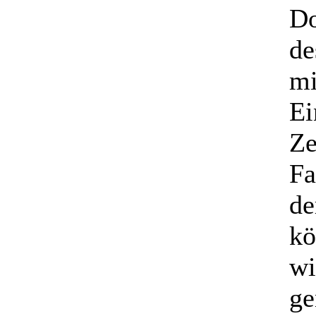
Do
de
mi
Ei
Ze
Fa
de
kö
wi
ge