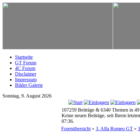
Startseite
GT Forum
4C Forum
Disclaimer
Impressum
Bilder Galerie
Sonntag, 9. August 2026
107259 Beiträge & 6340 Themen in 49
Keine neuen Beiträge, seit Ihrem letzt
07:36.
Forenübersicht
»
3. Alfa Romeo GT
»
3