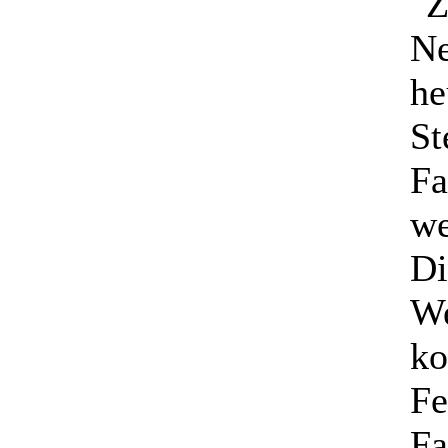
Ne
he
St
Fa
we
Di
We
ko
Fe
Fa