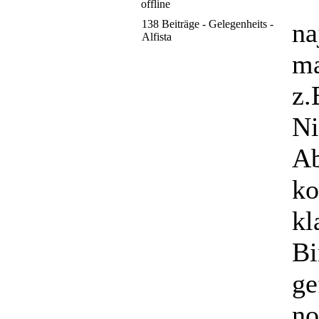
138 Beiträge - Gelegenheits -
na
Alfista
ma
z.
Ni
Ab
ko
kl
Bi
ge
no