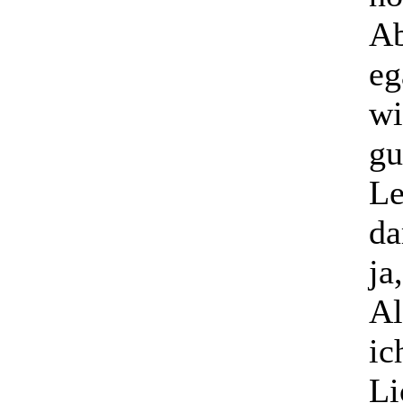
Ab
eg
wi
gu
Le
da
ja
Al
ic
Li