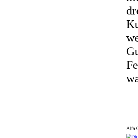
dr
Ku
we
G
Fe
wa
Alfa 