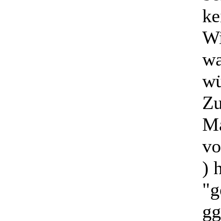
ke
Wi
wa
wü
Zu
Ma
vo
) 
"g
gg