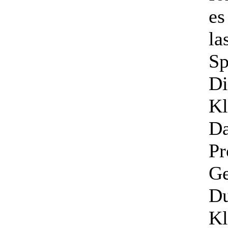
es
la
Sp
Di
Kl
Da
Pr
Ge
Du
Kl