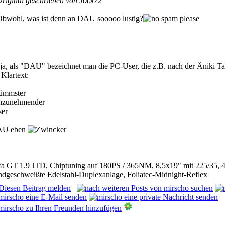
riginal geschrieben von Jock72
bwohl, was ist denn an DAU sooooo lustig?
ja, als "DAU" bezeichnet man die PC-User, die z.B. nach der Äniki T
Klartext:
ümmster
nzunehmender
ser
U eben
fa GT 1.9 JTD, Chiptuning auf 180PS / 365NM, 8,5x19" mit 225/35, 
ndgeschweißte Edelstahl-Duplexanlage, Foliatec-Midnight-Reflex