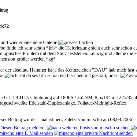
itrag
ck72
 und wieder eine neue Galerie
rbe finde ich sehr schön *lob* die Tieferlegung sieht auch sehr schön a
n optisches Problem mit dem Sturz feststellen....einzig und alleine die
mension größer werden *gg*
er der absolute Hammer ist ja das Kennzeichen "DAU" hab mich fast w
be
da seid ihr schon ein bisschen mit gestraft, oder?
fa GT 1.9 JTD, Chiptuning auf 180PS / 365NM, 8,5x19" mit 225/35, 
ndgeschweißte Edelstahl-Duplexanlage, Foliatec-Midnight-Reflex
eser Beitrag wurde 1 mal editiert, zuletzt von mirscho am 08.09.2006 - 