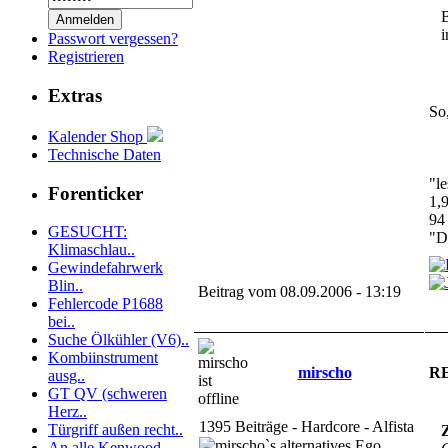
B
i
Passwort vergessen?
Registrieren
Extras
So
Kalender Shop
Technische Daten
"le
Forenticker
1,
94
GESUCHT:
"D
Klimaschlau..
Gewindefahrwerk
Blin..
Beitrag vom 08.09.2006 - 13:19
Fehlercode P1688
bei..
Suche Ölkühler (V6)..
Kombiinstrument
mirscho
RE
ausg..
GT QV (schweren
Herz..
1395 Beiträge - Hardcore - Alfista
Türgriff außen recht..
Z
An alle Kenwood-