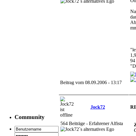
Ob
Na
da
Abe
mm
"le
1,
94
"D
Beitrag vom 08.09.2006 - 13:17
Jock72
RE
Community
564 Beiträge - Erfahrener Alfista
Z
O