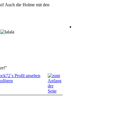
kt! Auch die Holme mit den
!
er!"