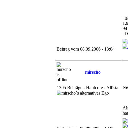
"le
1,
94
"D
Beitrag vom 08.09.2006 - 13:04
mirscho
Nee
1395 Beiträge - Hardcore - Alfista
Al
ha