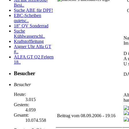
O
Besi..
Suche ABE für DPF!
O
EBC-Scheiben
quietsc..
18" QV Sonderrad
Suche
Kühlwasserschl..
Na
Kraftstoffleitung
Im 
Aigner Uhr Alfa GT
#..
D 
ALFA GT Q2 Felgen
A 
18..
U 
Besucher
DA
Besucher
Heute:
Al
3.015
ha
Gestern:
4.059
Gesamt:
Beitrag vom 08.09.2006 - 19:16
10.074.558