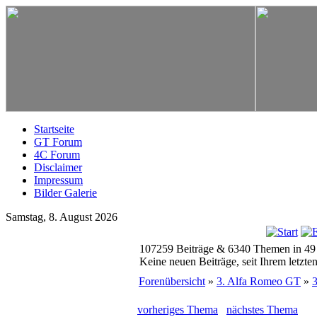
Startseite
GT Forum
4C Forum
Disclaimer
Impressum
Bilder Galerie
Samstag, 8. August 2026
107259 Beiträge & 6340 Themen in 49
Keine neuen Beiträge, seit Ihrem letzt
Forenübersicht
»
3. Alfa Romeo GT
»
vorheriges Thema
nächstes Thema