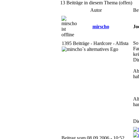
13 Beiträge in diesem Thema (offen)
Autor
Be
mirscho
Jo
So
1395 Beiträge - Hardcore - Alfista
Fa
kei
Di
Ab
ha
Al
ha
Di
Beitrag vom 08.09.2006 - 10:52