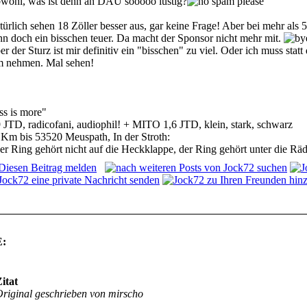
wohl, was ist denn an DAU sooooo lustig?
türlich sehen 18 Zöller besser aus, gar keine Frage! Aber bei mehr als
nn doch ein bisschen teuer. Da macht der Sponsor nicht mehr mit.
r der Sturz ist mir definitiv ein "bisschen" zu viel. Oder ich muss sta
 nehmen. Mal sehen!
ss is more"
9 JTD, radicofani, audiophil! + MITO 1,6 JTD, klein, stark, schwarz
 Km bis 53520 Meuspath, In der Stroth:
er Ring gehört nicht auf die Heckklappe, der Ring gehört unter die Räd
:
itat
riginal geschrieben von mirscho