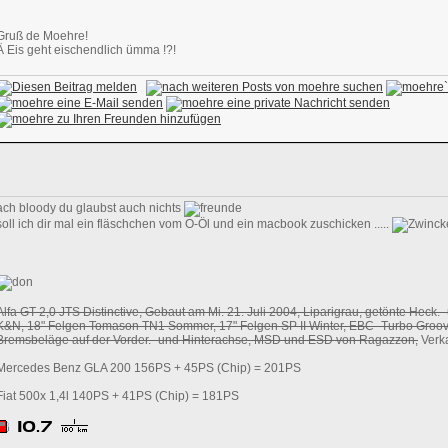
Gruß de Moehre!
Ä Eis geht eischendlich ümma !?!
ach bloody du glaubst auch nichts
soll ich dir mal ein fläschchen vom O-Öl und ein macbook zuschicken .....
Alfa GT 2,0 JTS Distinctive, Gebaut am Mi. 21. Juli 2004, Liparigrau, getönte Heck.-
K&N, 18" Felgen Tomason TN1 Sommer, 17" Felgen SP II Winter, EBC- Turbo Groov
Bremsbeläge auf der Vorder.- und Hinterachse, MSD und ESD von Ragazzon,
Verka
Mercedes Benz GLA 200 156PS + 45PS (Chip) = 201PS
Fiat 500x 1,4l 140PS + 41PS (Chip) = 181PS