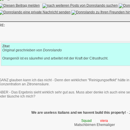
RE:
Zitat
Original geschrieben von Donrolando
Orangenöl ist es säurefrei und arbeitet mit der Kraft der Citrusfrucht.
GANZ glauben kann ich das nicht - Denn den wirklichen "Reinigungseffekt" hätte i
Konzentration an Zitronensäure.
ABER - Das Ergebnis sieht wirklich sehr gut aus. Muss aber denke ich auch eine s
oder täusche ich mich?
We are useless italians and we havent build this properly!
- 
Squad
ra Ba
viera
Matschbirnen Ehemaliger