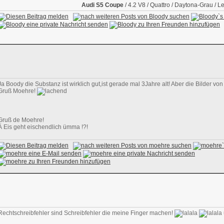
Audi S5 Coupe
/ 4.2 V8 / Quattro / Daytona-Grau / L
Ja Boody die Substanz ist wirklich gut,ist gerade mal 3Jahre alt! Aber die Bilder vo
Gruß Moehre!
Gruß de Moehre!
Ä Eis geht eischendlich ümma !?!
Rechtschreibfehler sind Schreibfehler die meine Finger machen!