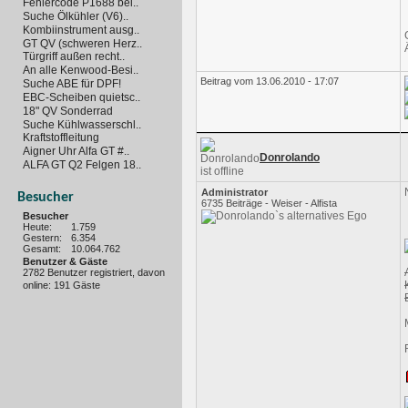
Fehlercode P1688 bei..
Suche Ölkühler (V6)..
Kombiinstrument ausg..
GT QV (schweren Herz..
Türgriff außen recht..
An alle Kenwood-Besi..
Beitrag vom 13.06.2010 - 17:07
Suche ABE für DPF!
EBC-Scheiben quietsc..
18" QV Sonderrad
Suche Kühlwasserschl..
Kraftstoffleitung
Aigner Uhr Alfa GT #..
Donrolando
ALFA GT Q2 Felgen 18..
Administrator
Besucher
6735 Beiträge - Weiser - Alfista
Besucher
Heute:
1.759
Gestern:
6.354
Gesamt:
10.064.762
Benutzer & Gäste
2782 Benutzer registriert, davon
online: 191 Gäste