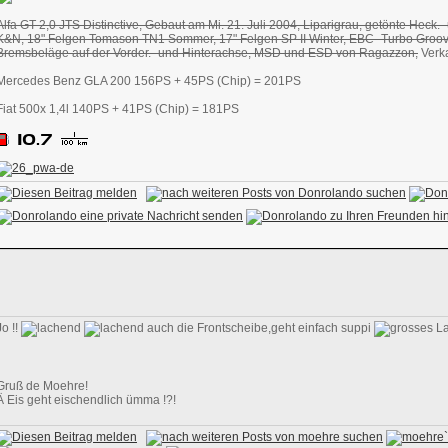
Alfa GT 2,0 JTS Distinctive, Gebaut am Mi. 21. Juli 2004, Liparigrau, getönte Heck.-
K&N, 18" Felgen Tomason TN1 Sommer, 17" Felgen SP II Winter, EBC- Turbo Groov
Bremsbeläge auf der Vorder.- und Hinterachse, MSD und ESD von Ragazzon,
Verka
Mercedes Benz GLA 200 156PS + 45PS (Chip) = 201PS
Fiat 500x 1,4l 140PS + 41PS (Chip) = 181PS
Jo !!
auch die Frontscheibe,geht einfach suppi
Gruß de Moehre!
Ä Eis geht eischendlich ümma !?!