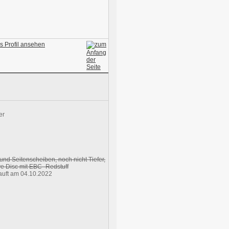
 und Seitenscheiben, noch nicht Tiefer,
e Disc mit EBC- Redstuff
uft am 04.10.2022