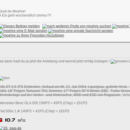
Gruß de Moehre!
Ä Eis geht eischendlich ümma !?!
Na dann hast du ja jetzt die Anleitung und kannst jetzt richtig loslegen !
Alfa GT 2,0 JTS Distinctive, Gebaut am Mi. 21. Juli 2004, Liparigrau, getönte Heck.-
K&N, 18" Felgen Tomason TN1 Sommer, 17" Felgen SP II Winter, EBC- Turbo Groov
Bremsbeläge auf der Vorder.- und Hinterachse, MSD und ESD von Ragazzon,
Verka
Mercedes Benz GLA 200 156PS + 45PS (Chip) = 201PS
Fiat 500x 1,4l 140PS + 41PS (Chip) = 181PS