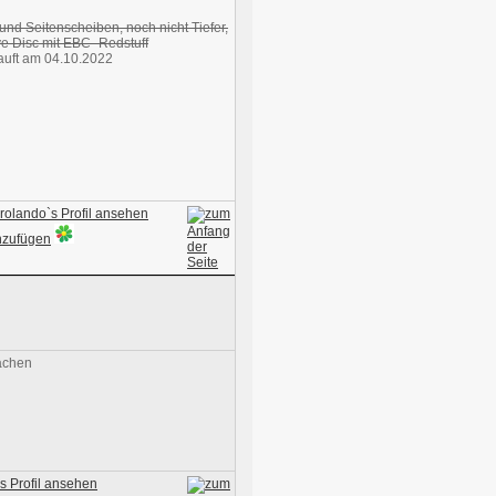
 und Seitenscheiben, noch nicht Tiefer,
e Disc mit EBC- Redstuff
uft am 04.10.2022