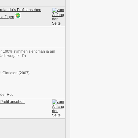
mer 100% stimmen sieht man ja am
fach wegätzt :P)
J. Clarkson (2007)
eder Rot