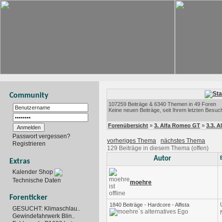
Community
107259 Beiträge & 6340 Themen in 49 Foren
Keine neuen Beiträge, seit Ihrem letzten Besuc
Forenübersicht
»
3. Alfa Romeo GT
»
3.3. A
Passwort vergessen?
vorheriges Thema
nächstes Thema
Registrieren
129 Beiträge in diesem Thema (offen)
Autor
Extras
Kalender Shop
Technische Daten
moehre
Forenticker
1840 Beiträge - Hardcore - Alfista
GESUCHT: Klimaschlau..
Gewindefahrwerk Blin..