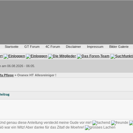
Startseite
GT Forum
4C Forum
Disclaimer
Impressum
Bilder Galerie
h am 06.08.2026 - 06:05.
lfa Pflege
» Oranex HT Allesreiniger !
Beitrag
Und genau diese Anleitung versteckt meine Gude vor mir!
Nö war ein Witz! Aber danke für das Zitat! de Moehre!