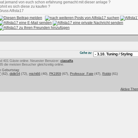
hat jemand von euch schon erfahrung gemacht mit dieser anlage ?
lohnt es sich diese zu kaufen ?
Gruss Alfista17
Gehe zu:
 und 401 Gäste online. Neuester Benutzer:
ciaoalfa
 die meisten Besucher gleichzeitig online.
m Geburtstag:
7
(62),
didik54
(72),
michi66
(40),
PK1959
(67),
Professor_Fate
(47),
Robbi
(61)
Aktive Them