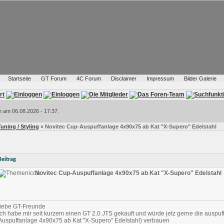
Startseite
GT Forum
4C Forum
Disclaimer
Impressum
Bilder Galerie
h am 06.08.2026 - 17:37.
Tuning / Styling
» Novitec Cup-Auspuffanlage 4x90x75 ab Kat "X-Supero" Edelstahl
Beitrag
Novitec Cup-Auspuffanlage 4x90x75 ab Kat "X-Supero" Edelstahl
liebe GT-Freunde
Ich habe mir seit kurzem einen GT 2.0 JTS gekauft und würde jetz gerne die auspuf
Auspuffanlage 4x90x75 ab Kat "X-Supero" Edelstahl) verbauen