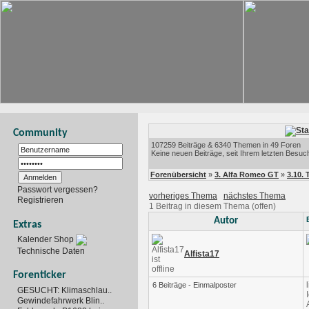
Community
107259 Beiträge & 6340 Themen in 49 Foren
Keine neuen Beiträge, seit Ihrem letzten Besuc
Forenübersicht
»
3. Alfa Romeo GT
»
3.10. 
Passwort vergessen?
vorheriges Thema
nächstes Thema
Registrieren
1 Beitrag in diesem Thema (offen)
Autor
Extras
Kalender Shop
Technische Daten
Alfista17
Forenticker
6 Beiträge - Einmalposter
GESUCHT: Klimaschlau..
Gewindefahrwerk Blin..