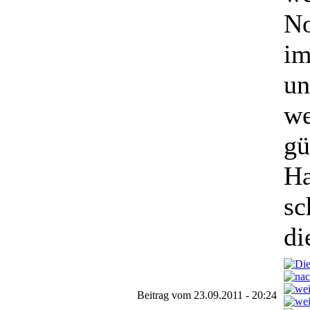
No
im
un
we
gü
Ha
sc
di
Beitrag vom 23.09.2011 - 20:24