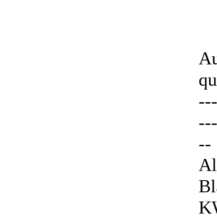
Au
qu
--
--
--
Al
Bl
K