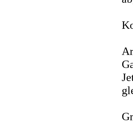
Ko
Ar
Ga
Je
gl
Gr