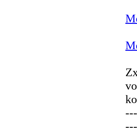
Me
Me
Zx
vo
k
--
--