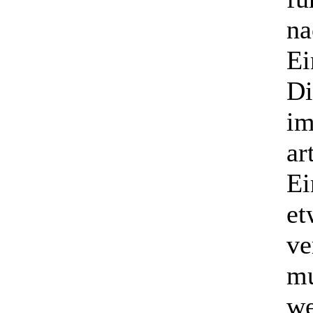
na
Ei
Di
im
ar
Ei
et
ve
mu
we