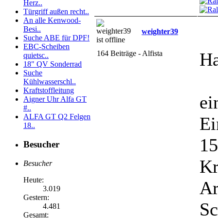
Herz..
Türgriff außen recht..
An alle Kenwood-
Besi..
weighter39
Suche ABE für DPF!
EBC-Scheiben
164 Beiträge - Alfista
Ha
quietsc..
18" QV Sonderrad
Suche
Kühlwasserschl..
Kraftstoffleitung
e
Aigner Uhr Alfa GT
#..
ALFA GT Q2 Felgen
Ei
18..
15
Besucher
Kr
Besucher
Heute:
Ar
3.019
Gestern:
Sc
4.481
Gesamt: