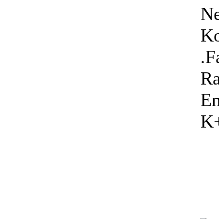
Ne
Ko
.F
Ra
En
K+