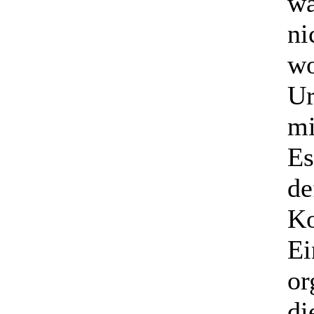
wa
ni
wo
Ur
mi
Es
de
Ko
Ei
or
di