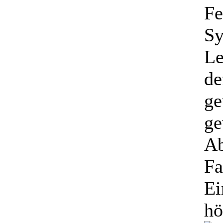
Fe
Sy
Le
de
ge
ge
Ab
Fa
Ei
hö