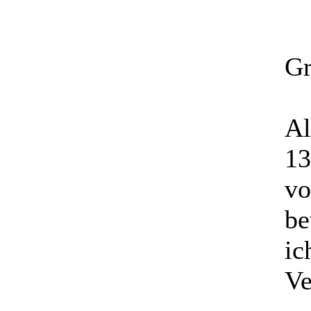
Gr
Al
13
vo
be
ic
Ve