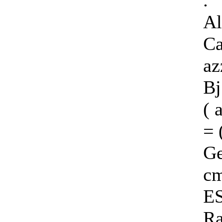
.
Al
Ca
az
Bj
( 
=
Ge
cm
E
Ra