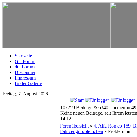
Startseite
GT Forum
4C Forum
Disclaimer
Impressum
Bilder Galerie
Freitag, 7. August 2026
107259 Beiträge & 6340 Themen in 49
Keine neuen Beiträge, seit Ihrem letzt
14:12.
Forenübersicht
»
4. Alfa Romeo 159, Bre
Fahrzeugproblemchen
» Problem mit J