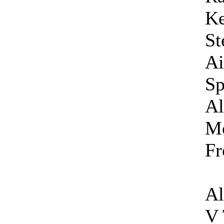
Ke
St
Ai
Sp
Al
Mo
Fr
Al
V 