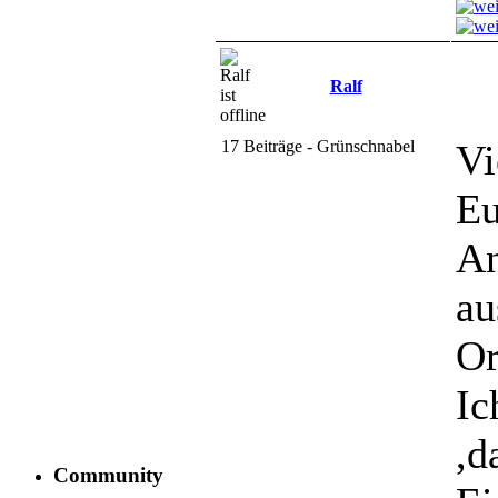
Ralf
17 Beiträge - Grünschnabel
Vi
Eu
An
au
Or
Ic
,d
Community