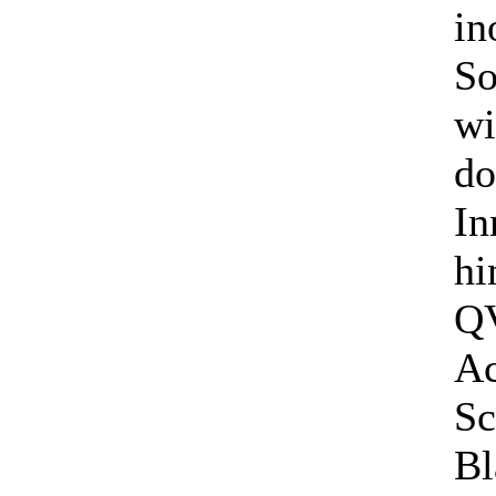
in
So
wi
do
In
hi
QV
Ac
Sc
Bl