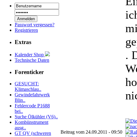
Ei
ic
mi
Passwort vergessen?
Registrieren
ge
Extras
. 
Kalender Shop
Technische Daten
We
Forenticker
ho
GESUCHT:
Klimaschlau..
ni
Gewindefahrwerk
Blin..
Fehlercode P1688
bei..
Suche Ölkühler (V6)..
Kombiinstrument
ausg..
Beitrag vom 24.09.2011 - 09:50
GT QV (schweren