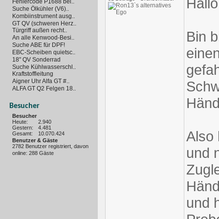
Hallo
Fehlercode P1688 bei..
Suche Ölkühler (V6)..
Kombiinstrument ausg..
GT QV (schweren Herz..
Türgriff außen recht..
Bin 
An alle Kenwood-Besi..
Suche ABE für DPF!
einen
EBC-Scheiben quietsc..
18" QV Sonderrad
gefah
Suche Kühlwasserschl..
Kraftstoffleitung
Aigner Uhr Alfa GT #..
Schw
ALFA GT Q2 Felgen 18..
Händ
Besucher
Besucher
Heute:
2.940
Gestern:
4.481
Also
Gesamt:
10.070.424
Benutzer & Gäste
2782 Benutzer registriert, davon
und 
online: 288 Gäste
Zugle
Händ
und h