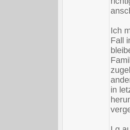
richt
ansc
Ich m
Fall 
bleib
Famil
zuge
ande
in let
heru
verge
Lg a