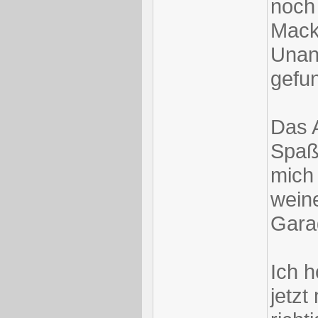
noch
Mack
Unan
gefu
Das 
Spaß
mich
wein
Gara
Ich 
jetzt