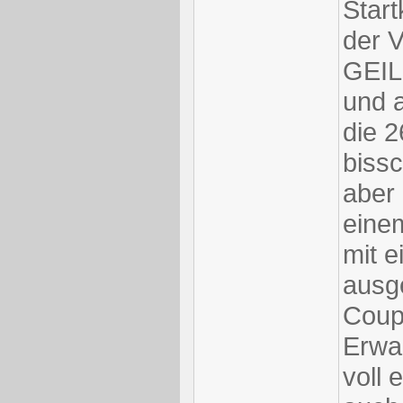
Start
der V
GEIL 
und a
die 
biss
aber 
eine
mit e
ausge
Coup
Erwa
voll 