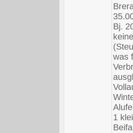
Brer
35.0
Bj. 2
kein
(Steu
was 
Verb
ausgl
Volla
Wint
Alufe
1 kle
Beifa