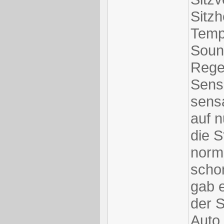
Sitz
Temp
Soun
Rege
Sens
sens
auf n
die S
norma
schon
gab e
der 
Auto