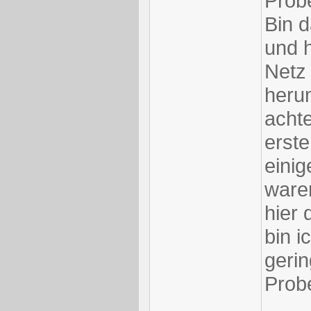
Probe
Bin 
und 
Netz 
heru
achte
erst
eini
ware
hier
bin i
geri
Probe