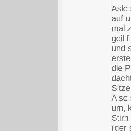
Aslo 
auf u
mal z
geil 
und s
erste
die P
dacht
Sitze
Also 
um, k
Stir
(der 