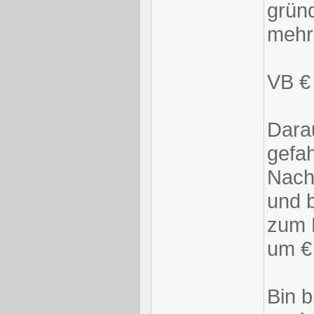
gründ
mehr
VB €
Dara
gefa
Nach
und 
zum 
um €
Bin b