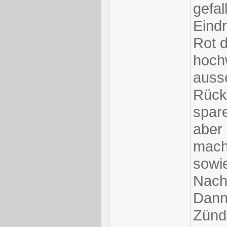
gefal
Eind
Rot 
hoch
ausse
Rück
spar
aber
macht
sowie
Nach
Dann
Zünd