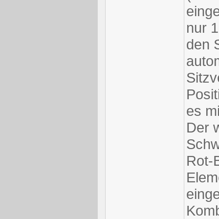
einge
nur 
den S
auto
Sitzv
Posit
es mi
Der 
Schw
Rot-B
Elem
einge
Kombi