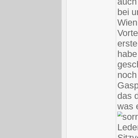
auch 
bei u
Wien 
Vorte
erste
habe 
gesch
noch 
Gasp
das 
was 
Leder
Sitzv