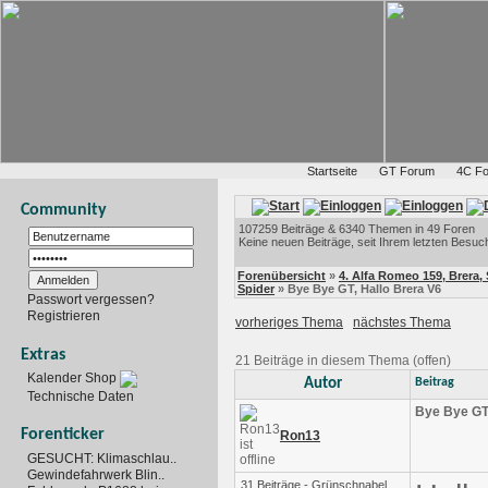
Startseite
GT Forum
4C F
Community
107259 Beiträge & 6340 Themen in 49 Foren
Keine neuen Beiträge, seit Ihrem letzten Besuc
Forenübersicht
»
4. Alfa Romeo 159, Brera, S
Spider
» Bye Bye GT, Hallo Brera V6
Passwort vergessen?
Registrieren
vorheriges Thema
nächstes Thema
Extras
21 Beiträge in diesem Thema (offen)
Kalender Shop
Autor
Beitrag
Technische Daten
Bye Bye GT,
Forenticker
Ron13
GESUCHT: Klimaschlau..
Gewindefahrwerk Blin..
31 Beiträge - Grünschnabel