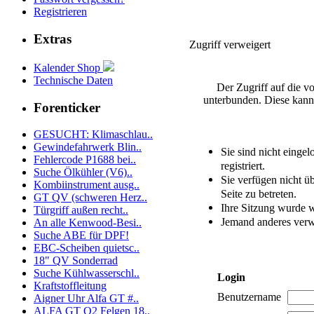
Registrieren
Extras
Zugriff verweigert
Kalender Shop
Technische Daten
Der Zugriff auf die v
unterbunden. Diese kann
Forenticker
GESUCHT: Klimaschlau..
Gewindefahrwerk Blin..
Sie sind nicht eingel
Fehlercode P1688 bei..
registriert.
Suche Ölkühler (V6)..
Sie verfügen nicht ü
Kombiinstrument ausg..
Seite zu betreten.
GT QV (schweren Herz..
Ihre Sitzung wurde w
Türgriff außen recht..
Jemand anderes verw
An alle Kenwood-Besi..
Suche ABE für DPF!
EBC-Scheiben quietsc..
18" QV Sonderrad
Suche Kühlwasserschl..
Login
Kraftstoffleitung
Benutzername
Aigner Uhr Alfa GT #..
ALFA GT Q2 Felgen 18..