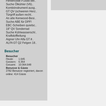
Fehlercode P1688 bei..
Suche Ölkühler (V6)..
Kombiinstrument ausg..
GT QV (schweren Herz..
Türgriff außen recht..
An alle Kenwood-Besi..
Suche ABE für DPF!
EBC-Scheiben quietsc..
18" QV Sonderrad
Suche Kühlwasserschl..
Kraftstoffleitung
Aigner Uhr Alfa GT #..
ALFA GT Q2 Felgen 18..
Besucher
Besucher
Heute:
1.645
Gestern:
6.354
Gesamt:
10.064.648
Benutzer & Gäste
2782 Benutzer registriert, davon
online: 414 Gäste