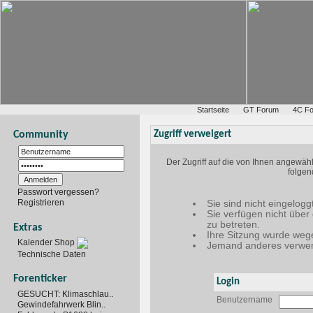
Startseite
GT Forum
4C F
Community
Zugriff verweigert
Der Zugriff auf die von Ihnen angewäh
folgen
Passwort vergessen?
Registrieren
Sie sind nicht eingelogg
Sie verfügen nicht über
zu betreten.
Extras
Ihre Sitzung wurde wege
Kalender Shop
Jemand anderes verwen
Technische Daten
Forenticker
Login
GESUCHT: Klimaschlau..
Benutzername
Gewindefahrwerk Blin..