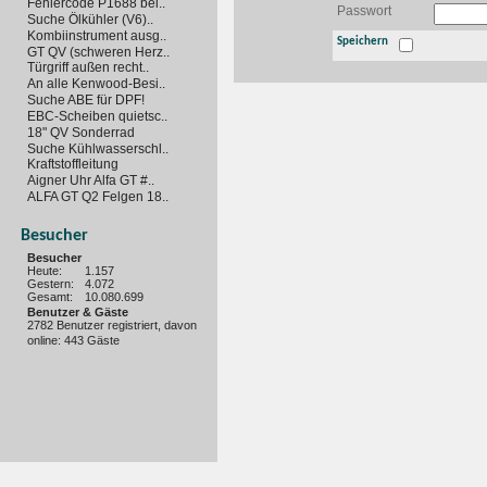
Fehlercode P1688 bei..
Passwort
Suche Ölkühler (V6)..
Kombiinstrument ausg..
Speichern
GT QV (schweren Herz..
Türgriff außen recht..
An alle Kenwood-Besi..
Suche ABE für DPF!
EBC-Scheiben quietsc..
18" QV Sonderrad
Suche Kühlwasserschl..
Kraftstoffleitung
Aigner Uhr Alfa GT #..
ALFA GT Q2 Felgen 18..
Besucher
Besucher
Heute:
1.157
Gestern:
4.072
Gesamt:
10.080.699
Benutzer & Gäste
2782 Benutzer registriert, davon
online: 443 Gäste