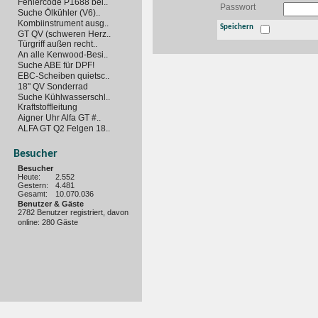
Fehlercode P1688 bei..
Passwort
Suche Ölkühler (V6)..
Kombiinstrument ausg..
Speichern
GT QV (schweren Herz..
Türgriff außen recht..
An alle Kenwood-Besi..
Suche ABE für DPF!
EBC-Scheiben quietsc..
18" QV Sonderrad
Suche Kühlwasserschl..
Kraftstoffleitung
Aigner Uhr Alfa GT #..
ALFA GT Q2 Felgen 18..
Besucher
Besucher
Heute:
2.552
Gestern:
4.481
Gesamt:
10.070.036
Benutzer & Gäste
2782 Benutzer registriert, davon
online: 280 Gäste