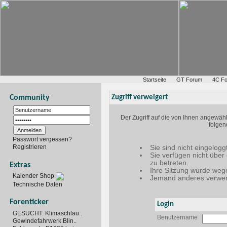
Startseite
GT Forum
4C F
Community
Zugriff verweigert
Der Zugriff auf die von Ihnen angewäh
folgen
Passwort vergessen?
Registrieren
Sie sind nicht eingelogg
Sie verfügen nicht über
zu betreten.
Extras
Ihre Sitzung wurde wege
Kalender Shop
Jemand anderes verwen
Technische Daten
Forenticker
Login
GESUCHT: Klimaschlau..
Benutzername
Gewindefahrwerk Blin..