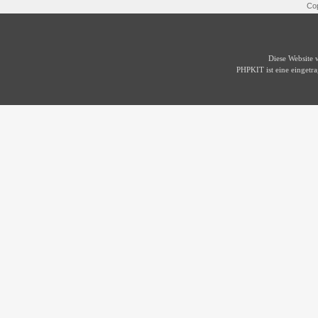
Cop
Diese Website
PHPKIT ist eine einget