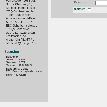
Fehlercode P1688 bei..
Passwort
Suche Ölkühler (V6)..
Kombiinstrument ausg..
Speichern
GT QV (schweren Herz..
Türgriff außen recht..
An alle Kenwood-Besi..
Suche ABE für DPF!
EBC-Scheiben quietsc..
18" QV Sonderrad
Suche Kühlwasserschl..
Kraftstoffleitung
Aigner Uhr Alfa GT #..
ALFA GT Q2 Felgen 18..
Besucher
Besucher
Heute:
1.151
Gestern:
4.072
Gesamt:
10.080.693
Benutzer & Gäste
2782 Benutzer registriert, davon
online: 439 Gäste