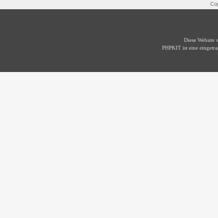
Cop
Diese Website
PHPKIT ist eine einget