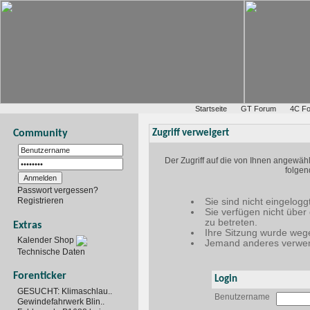
Startseite
GT Forum
4C F
Community
Zugriff verweigert
Der Zugriff auf die von Ihnen angewäh
folgen
Passwort vergessen?
Registrieren
Sie sind nicht eingelogg
Sie verfügen nicht über
zu betreten.
Extras
Ihre Sitzung wurde wege
Kalender Shop
Jemand anderes verwen
Technische Daten
Forenticker
Login
GESUCHT: Klimaschlau..
Benutzername
Gewindefahrwerk Blin..