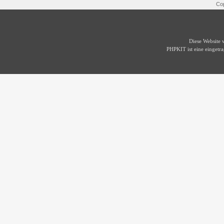
Cop
Diese Website
PHPKIT ist eine einget