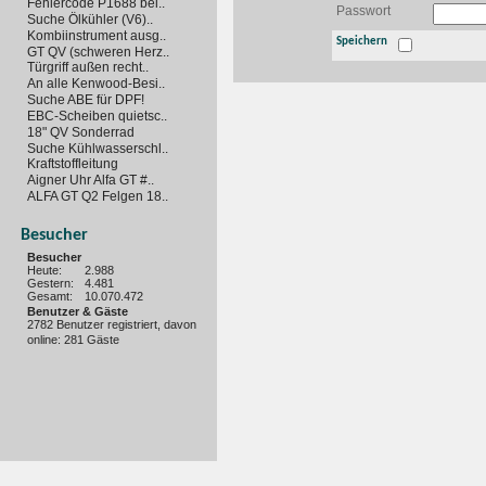
Fehlercode P1688 bei..
Passwort
Suche Ölkühler (V6)..
Kombiinstrument ausg..
Speichern
GT QV (schweren Herz..
Türgriff außen recht..
An alle Kenwood-Besi..
Suche ABE für DPF!
EBC-Scheiben quietsc..
18" QV Sonderrad
Suche Kühlwasserschl..
Kraftstoffleitung
Aigner Uhr Alfa GT #..
ALFA GT Q2 Felgen 18..
Besucher
Besucher
Heute:
2.988
Gestern:
4.481
Gesamt:
10.070.472
Benutzer & Gäste
2782 Benutzer registriert, davon
online: 281 Gäste