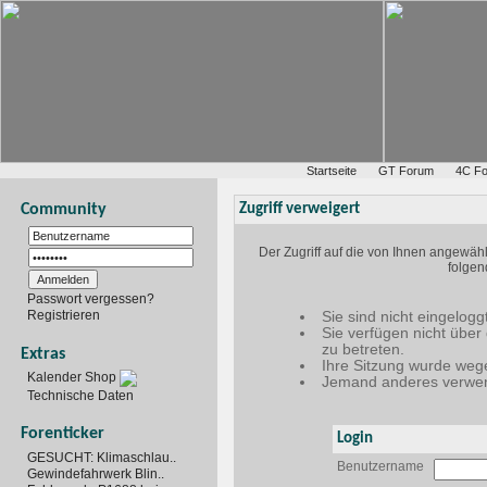
Startseite
GT Forum
4C F
Community
Zugriff verweigert
Der Zugriff auf die von Ihnen angewäh
folgen
Passwort vergessen?
Registrieren
Sie sind nicht eingelogg
Sie verfügen nicht über
zu betreten.
Extras
Ihre Sitzung wurde wege
Kalender Shop
Jemand anderes verwen
Technische Daten
Forenticker
Login
GESUCHT: Klimaschlau..
Benutzername
Gewindefahrwerk Blin..